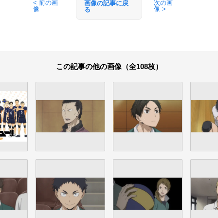
< 前の画
次の画
画像の記事に戻
像
像 >
る
この記事の他の画像（全108枚）