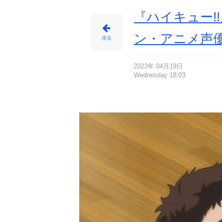
像
-
ア
『ハイキュー!
ニ
メ
情
報
ン・アニメ声
サ
戻る
イ
ト
に
じ
め
ん
2023年 04月19日
Wednesday 18:03