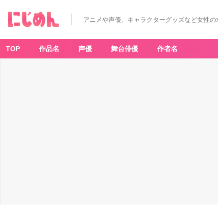
『ハ
イ
キ
アニメや声優、キャラクターグッズなど女性の
ュ
ー!!』
キ
ャ
ラ
TOP
作品名
声優
舞台俳優
作者名
ク
タ
ー
一
覧！
登
場
人
物
を
学
校・
ポ
ジ
シ
ョ
ン・
ア
ニ
メ
声
優
つ
き
で
全
紹
介
_
8
3
番
目
の
画