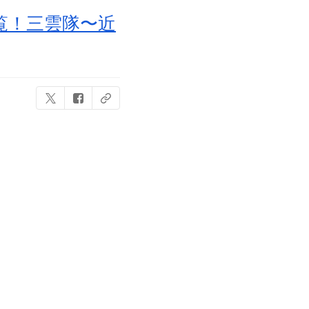
覧！三雲隊〜近