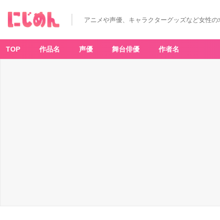
『ワ
ー
ル
アニメや声優、キャラクターグッズなど女性の
ド
ト
リ
ガ
ー
TOP
作品名
声優
舞台俳優
作者名
（ワ
ー
ト
リ）』
レ
プ
リ
カ
-
ア
ニ
メ
情
報
サ
イ
ト
に
じ
め
ん