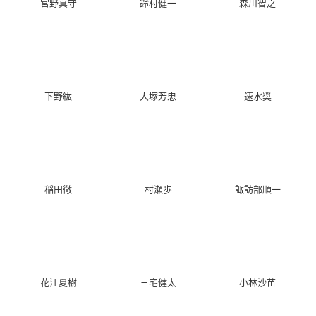
宮野真守
鈴村健一
森川智之
下野紘
大塚芳忠
速水奨
稲田徹
村瀬歩
諏訪部順一
花江夏樹
三宅健太
小林沙苗