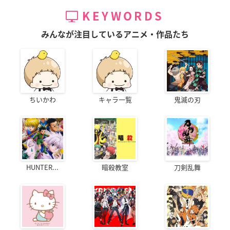
KEYWORDS
みんなが注目しているアニメ・作品たち
ちいかわ
キャラ一覧
鬼滅の刃
HUNTER...
暗殺教室
刀剣乱舞