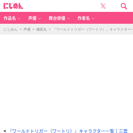
加
に
賀
じ
美
め
倫
ん
（か
が
作品名
声優
舞台俳優
作者名
み
り
ん）
-
にじめん
>
声優
>
橘龍丸
>
『ワールドトリガー（ワートリ）』キャラクター一
ア
ニ
メ
情
報
サ
イ
ト
に
じ
め
ん
『ワールドトリガー（ワートリ）』キャラクター一覧！三雲
<