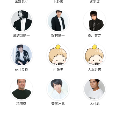
宮野真守
下野紘
速水奨
諏訪部順一
鈴村健一
森川智之
花江夏樹
村瀬歩
大塚芳忠
稲田徹
斉藤壮馬
木村昴