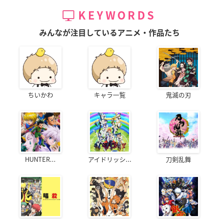
KEYWORDS
みんなが注目しているアニメ・作品たち
ちいかわ
キャラ一覧
鬼滅の刃
HUNTER...
アイドリッシ...
刀剣乱舞