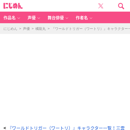
三
に
上
じ
歌
め
歩
ん
（み
か
作品名
声優
舞台俳優
作者名
み
か
ほ）
-
にじめん
>
声優
>
橘龍丸
>
『ワールドトリガー（ワートリ）』キャラクター一
ア
ニ
メ
情
報
サ
イ
ト
に
じ
め
ん
『ワールドトリガー（ワートリ）』キャラクター一覧！三雲
<