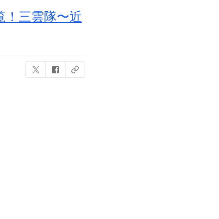
覧！三雲隊〜近