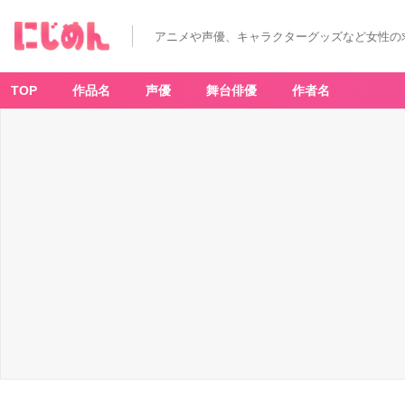
古
寺
章
アニメや声優、キャラクターグッズなど女性の
平
（こ
で
ら
し
TOP
作品名
声優
舞台俳優
作者名
ょ
う
へ
い）
-
ア
ニ
メ
情
報
サ
イ
ト
に
じ
め
ん