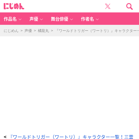
月
に
見
じ
蓮
め
（つ
ん
き
み
作品名
声優
舞台俳優
作者名
れ
ん）
-
ア
にじめん
>
声優
>
橘龍丸
>
『ワールドトリガー（ワートリ）』キャラクター一
ニ
メ
情
報
サ
イ
ト
に
じ
め
ん
『ワールドトリガー（ワートリ）』キャラクター一覧！三雲
<