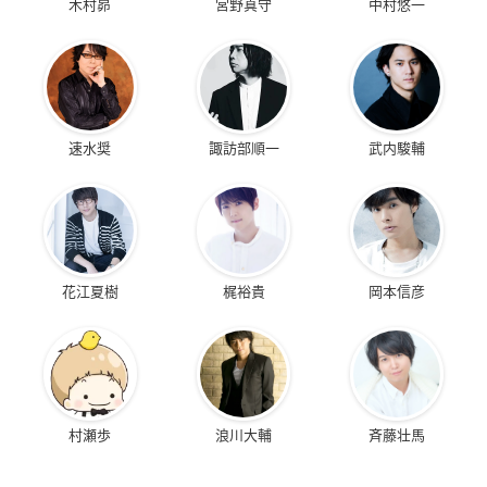
木村昴
宮野真守
中村悠一
速水奨
諏訪部順一
武内駿輔
花江夏樹
梶裕貴
岡本信彦
村瀬歩
浪川大輔
斉藤壮馬