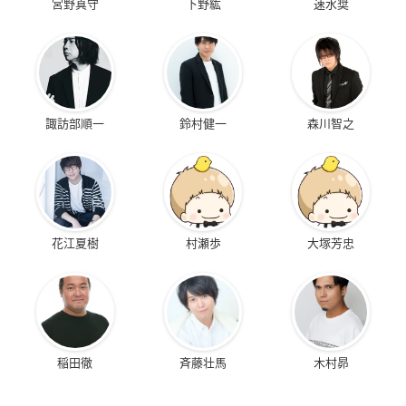
宮野真守
下野紘
速水奨
諏訪部順一
鈴村健一
森川智之
花江夏樹
村瀬歩
大塚芳忠
稲田徹
斉藤壮馬
木村昴