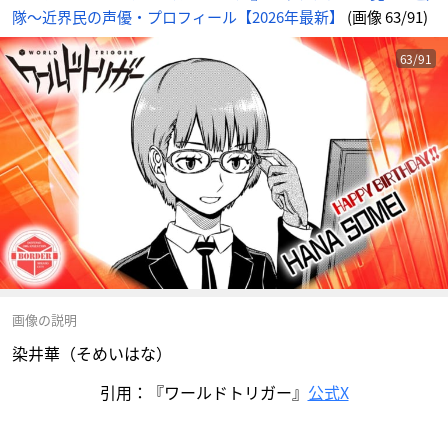
隊〜近界民の声優・プロフィール【2026年最新】
(画像 63/91)
63/91
画像の説明
染井華（そめいはな）
引用：『ワールドトリガー』
公式X