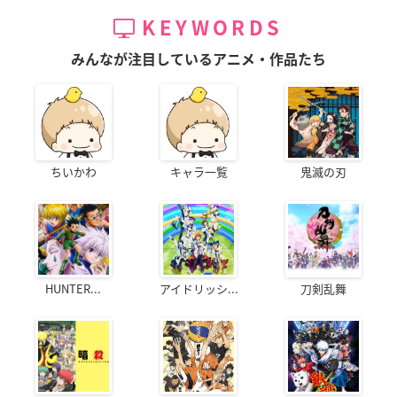
KEYWORDS
みんなが注目しているアニメ・作品たち
ちいかわ
キャラ一覧
鬼滅の刃
HUNTER...
アイドリッシ...
刀剣乱舞