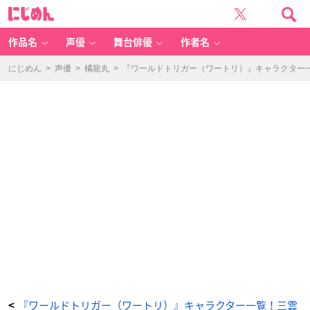
藤
に
丸
じ
の
め
の
ん
（ふ
じ
作品名
声優
舞台俳優
作者名
ま
る
の
の）
にじめん
>
声優
>
橘龍丸
>
『ワールドトリガー（ワートリ）』キャラクター一
-
ア
ニ
メ
情
報
サ
イ
ト
に
じ
め
ん
『ワールドトリガー（ワートリ）』キャラクター一覧！三雲
<