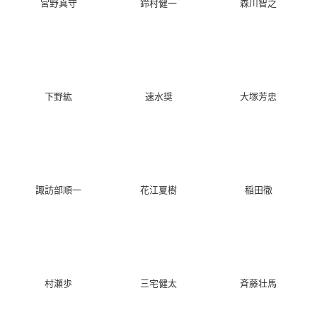
宮野真守
鈴村健一
森川智之
下野紘
速水奨
大塚芳忠
諏訪部順一
花江夏樹
稲田徹
村瀬歩
三宅健太
斉藤壮馬