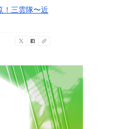
覧！三雲隊〜近