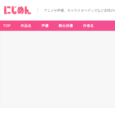
藤
沢
樹
アニメや声優、キャラクターグッズなど女性の
（ふ
じ
さ
わ
い
TOP
作品名
声優
舞台俳優
作者名
つ
き）
-
ア
ニ
メ
情
報
サ
イ
ト
に
じ
め
ん