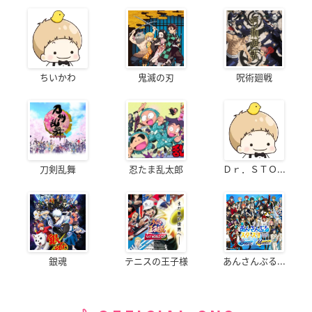
ちいかわ
鬼滅の刃
呪術廻戦
刀剣乱舞
忍たま乱太郎
Ｄｒ．ＳＴＯ...
銀魂
テニスの王子様
あんさんぶる...