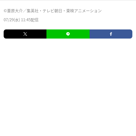
©葦原大介／集英社・テレビ朝日・東映アニメーション
07/29(水) 11:45配信