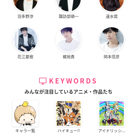
羽多野渉
諏訪部順一
速水奨
花江夏樹
梶裕貴
岡本信彦
KEYWORDS
みんなが注目しているアニメ・作品たち
キャラ一覧
ハイキュー!!
アイドリッシ...