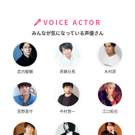
VOICE ACTOR
みんなが気になっている声優さん
武内駿輔
斉藤壮馬
木村昴
宮野真守
中村悠一
江口拓也