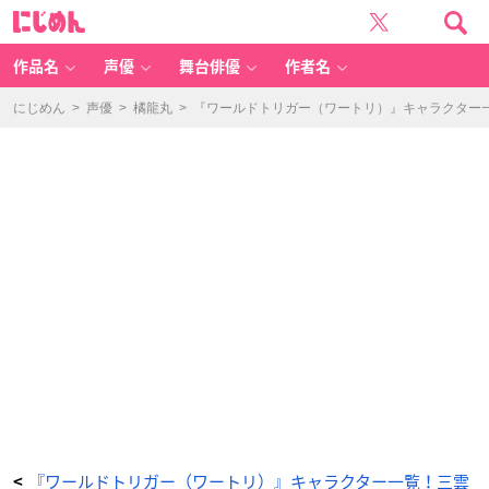
ヨ
に
ミ
じ
-
め
ア
ん
ニ
メ
作品名
声優
舞台俳優
作者名
情
報
サ
イ
にじめん
>
声優
>
橘龍丸
>
『ワールドトリガー（ワートリ）』キャラクター一
ト
に
じ
め
ん
『ワールドトリガー（ワートリ）』キャラクター一覧！三雲
<