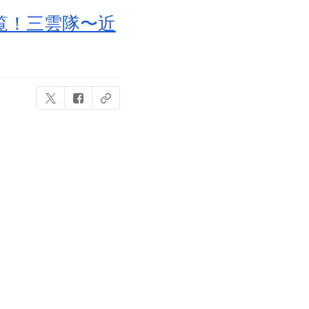
覧！三雲隊〜近