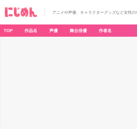
奈
良
坂
アニメや声優、キャラクターグッズなど女性の
透
（な
ら
さ
か
TOP
作品名
声優
舞台俳優
作者名
と
お
る）
-
ア
ニ
メ
情
報
サ
イ
ト
に
じ
め
ん