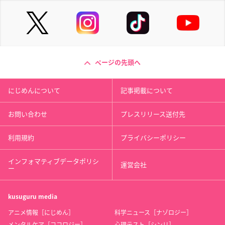
ページの先頭へ
にじめんについて
記事掲載について
お問い合わせ
プレスリリース送付先
利用規約
プライバシーポリシー
インフォマティブデータポリシ
運営会社
ー
kusuguru
media
アニメ情報［にじめん］
科学ニュース［ナゾロジー］
メンタルケア［ココロジー］
心理テスト［シンリ］