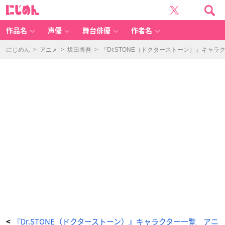
『D
に
r.
じ
S
め
T
ん
O
N
作品名
声優
舞台俳優
作者名
E』
北
東
西
にじめん
>
アニメ
>
坂田将吾
>
『Dr.STONE（ドクターストーン）』キャ
南
（ほ
く
と
う
ざ
い
み
な
み）
-
ア
ニ
メ
情
報
サ
イ
ト
に
じ
め
ん
『Dr.STONE（ドクターストーン）』キャラクター一覧 アニ
<