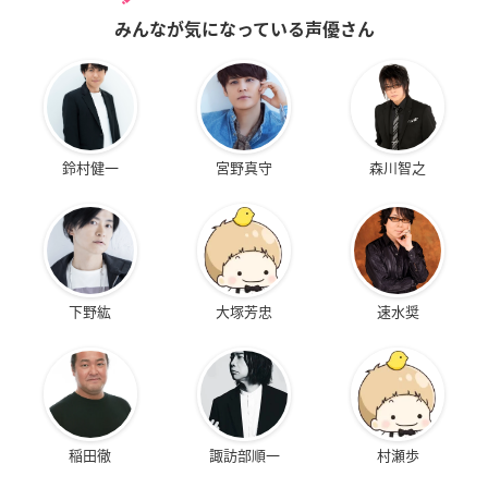
みんなが気になっている声優さん
鈴村健一
宮野真守
森川智之
下野紘
大塚芳忠
速水奨
稲田徹
諏訪部順一
村瀬歩