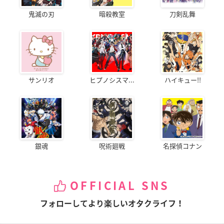
鬼滅の刃
暗殺教室
刀剣乱舞
サンリオ
ヒプノシスマ...
ハイキュー!!
銀魂
呪術廻戦
名探偵コナン
OFFICIAL SNS
フォローしてより楽しいオタクライフ！