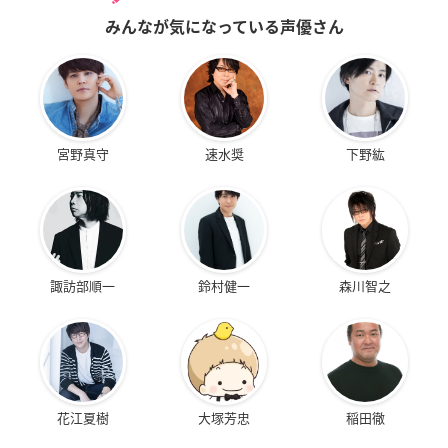
みんなが気になっている声優さん
宮野真守
速水奨
下野紘
諏訪部順一
鈴村健一
森川智之
花江夏樹
大塚芳忠
稲田徹