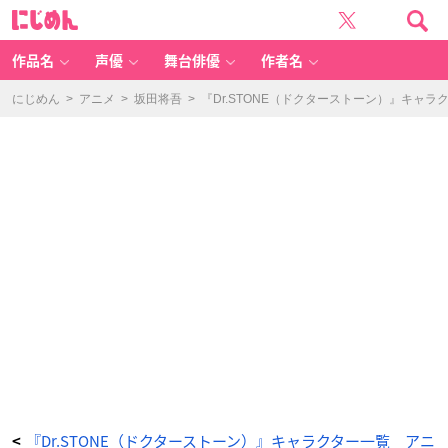
『D
に
r.
じ
S
め
T
ん
O
N
作品名
声優
舞台俳優
作者名
E』
シ
ャ
ミ
にじめん
>
アニメ
>
坂田将吾
>
『Dr.STONE（ドクターストーン）』キャ
ー
ル・
ヴ
ォ
ル
コ
フ
-
ア
ニ
メ
情
報
サ
イ
ト
に
じ
め
ん
『Dr.STONE（ドクターストーン）』キャラクター一覧 アニ
<