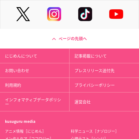
ページの先頭へ
にじめんについて
記事掲載について
お問い合わせ
プレスリリース送付先
利用規約
プライバシーポリシー
インフォマティブデータポリシ
運営会社
ー
kusuguru
media
アニメ情報［にじめん］
科学ニュース［ナゾロジー］
メンタルケア［ココロジー］
心理テスト［シンリ］