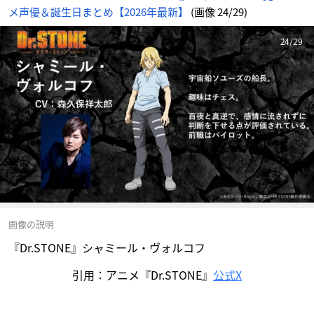
メ声優＆誕生日まとめ【2026年最新】
(画像 24/29)
24/29
画像の説明
『Dr.STONE』シャミール・ヴォルコフ
引用：アニメ『Dr.STONE』
公式X