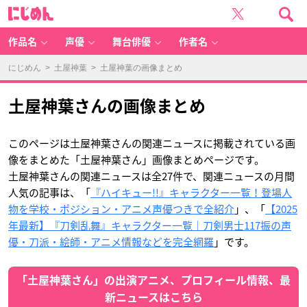
土
に
屋
じ
神
め
葉
ん
の
画
作品名
声優
舞台俳優
作者名
像
ま
と
め
にじめん
>
土屋神葉
> 土屋神葉の画像まとめ
-
ア
ニ
メ
情
土屋神葉さんの画像まとめ
報
サ
イ
ト
に
じ
このページは土屋神葉さんの関連ニュースに掲載されている画
め
ん
像をまとめた「土屋神葉さん」画像まとめページです。
土屋神葉さんの関連ニュースは全27件で、関連ニュースの月間
人気の記事は、「
『ハイキュー!!』キャラクター一覧！登場人
物を学校・ポジション・アニメ声優つきで全紹介
」、「
【2025
年最新】『刀剣乱舞』キャラクター一覧｜刀剣男士117振の声
優・刀派・絵師・アニメ情報などを完全網羅
」です。
「土屋神葉さん」の出演アニメ、プロフィール情報、最
新ニュースはこちら