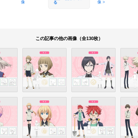
像
像 >
る
この記事の他の画像（全130枚）