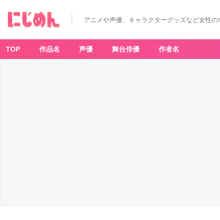
「刀
剣
乱
アニメや声優、キャラクターグッズなど女性の
舞
キ
ャ
ラ
一
TOP
作品名
声優
舞台俳優
作者名
覧」
毛
利
藤
四
郎
-
ア
ニ
メ
情
報
サ
イ
ト
に
じ
め
ん