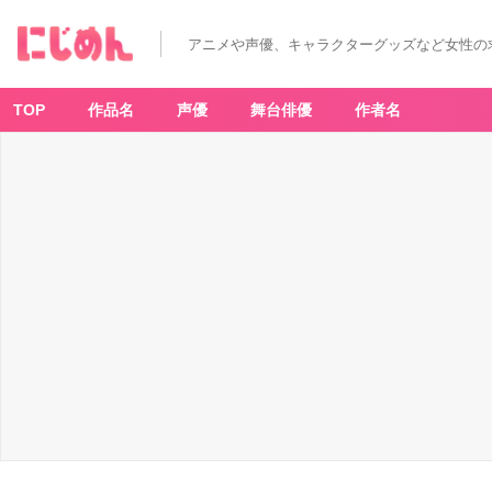
「刀
剣
乱
アニメや声優、キャラクターグッズなど女性の
舞
キ
ャ
ラ
一
TOP
作品名
声優
舞台俳優
作者名
覧」
豊
前
江
-
ア
ニ
メ
情
報
サ
イ
ト
に
じ
め
ん