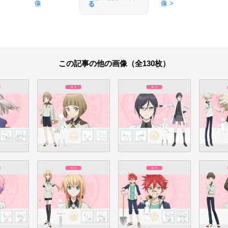
像
像 >
る
この記事の他の画像（全130枚）