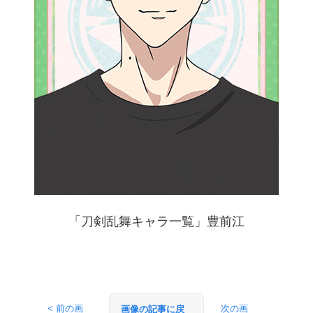
「刀剣乱舞キャラ一覧」豊前江
< 前の画
次の画
画像の記事に戻