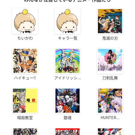
ちいかわ
キャラ一覧
鬼滅の刃
ハイキュー!!
アイドリッシ...
刀剣乱舞
暗殺教室
銀魂
HUNTER...