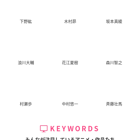
下野紘
木村昴
坂本真綾
浪川大輔
花江夏樹
森川智之
村瀬歩
中村悠一
斉藤壮馬
KEYWORDS
みんなが注目しているアニメ・作品たち