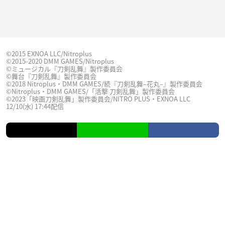
©2015 EXNOA LLC/Nitroplus
©2015-2020 DMM GAMES/Nitroplus
©ミュージカル『刀剣乱舞』製作委員会
©舞台『刀剣乱舞』製作委員会
©2018 Nitroplus・DMM GAMES/続『刀剣乱舞–花丸–』製作委員会
©Nitroplus・DMM GAMES/「活撃 刀剣乱舞」製作委員会
©2023「映画刀剣乱舞」製作委員会/NITRO PLUS・EXNOA LLC
12/10(水) 17:44配信