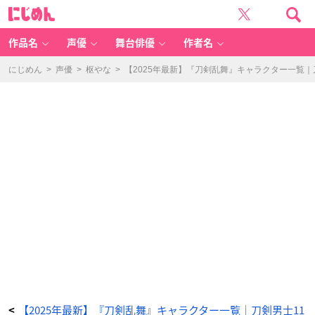
「刀
に
剣
じ
乱
め
舞
ん
キ
ャ
作品名
声優
舞台俳優
作者名
ラ
一
覧」
乱
にじめん
>
声優
>
枢やな
>
【2025年最新】『刀剣乱舞』キャラクター一覧
藤
四
郎
-
ア
ニ
メ
情
報
サ
イ
ト
に
じ
め
ん
【2025年最新】『刀剣乱舞』キャラクター一覧｜刀剣男士11
<