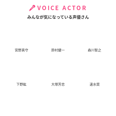
VOICE ACTOR
みんなが気になっている声優さん
宮野真守
鈴村健一
森川智之
下野紘
大塚芳忠
速水奨