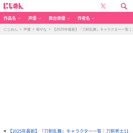
「刀
に
剣
じ
乱
め
舞
ん
キ
ャ
作品名
声優
舞台俳優
作者名
ラ
一
覧」
白
にじめん
>
声優
>
枢やな
>
【2025年最新】『刀剣乱舞』キャラクター一覧
山
吉
光
-
ア
ニ
メ
情
報
サ
イ
ト
に
じ
め
ん
【2025年最新】『刀剣乱舞』キャラクター一覧｜刀剣男士11
<