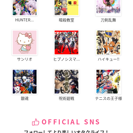
HUNTER...
暗殺教室
刀剣乱舞
サンリオ
ヒプノシスマ...
ハイキュー!!
銀魂
呪術廻戦
テニスの王子様
OFFICIAL SNS
フォローしてより楽しいオタクライフ！