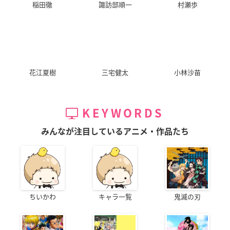
稲田徹
諏訪部順一
村瀬歩
花江夏樹
三宅健太
小林沙苗
KEYWORDS
みんなが注目しているアニメ・作品たち
ちいかわ
キャラ一覧
鬼滅の刃