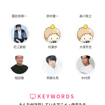
諏訪部順一
鈴村健一
森川智之
花江夏樹
村瀬歩
大塚芳忠
稲田徹
斉藤壮馬
木村昴
KEYWORDS
みんなが注目しているアニメ・作品たち