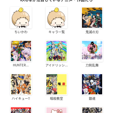
ちいかわ
キャラ一覧
鬼滅の刃
HUNTER...
アイドリッシ...
刀剣乱舞
ハイキュー!!
暗殺教室
銀魂