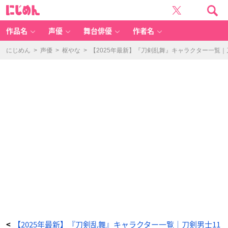
「刀
に
剣
じ
乱
め
舞
ん
キ
ャ
作品名
声優
舞台俳優
作者名
ラ
一
覧」
長
にじめん
>
声優
>
枢やな
>
【2025年最新】『刀剣乱舞』キャラクター一覧
曽
祢
虎
徹
-
ア
ニ
メ
情
報
サ
イ
ト
に
じ
め
ん
【2025年最新】『刀剣乱舞』キャラクター一覧｜刀剣男士11
<