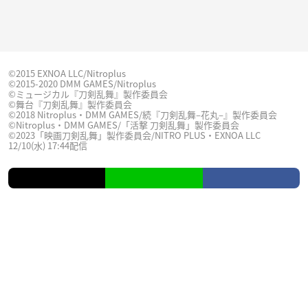
©2015 EXNOA LLC/Nitroplus
©2015-2020 DMM GAMES/Nitroplus
©ミュージカル『刀剣乱舞』製作委員会
©舞台『刀剣乱舞』製作委員会
©2018 Nitroplus・DMM GAMES/続『刀剣乱舞–花丸–』製作委員会
©Nitroplus・DMM GAMES/「活撃 刀剣乱舞」製作委員会
©2023「映画刀剣乱舞」製作委員会/NITRO PLUS・EXNOA LLC
12/10(水) 17:44配信