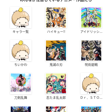
キャラ一覧
ハイキュー!!
アイドリッシ...
ちいかわ
鬼滅の刃
呪術廻戦
刀剣乱舞
忍たま乱太郎
Ｄｒ．ＳＴＯ...