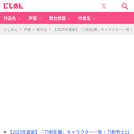
「刀
に
剣
じ
乱
め
舞
ん
キ
ャ
作品名
声優
舞台俳優
作者名
ラ
一
覧」
鶯
にじめん
>
声優
>
枢やな
>
【2025年最新】『刀剣乱舞』キャラクター一覧
丸
-
ア
ニ
メ
情
報
サ
イ
ト
に
じ
め
ん
【2025年最新】『刀剣乱舞』キャラクター一覧｜刀剣男士11
<