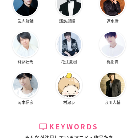
武内駿輔
諏訪部順一
速水奨
斉藤壮馬
花江夏樹
梶裕貴
岡本信彦
村瀬歩
浪川大輔
KEYWORDS
みんなが注目しているアニメ・作品たち