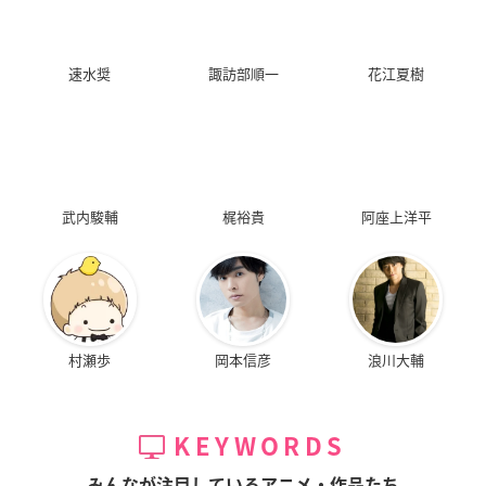
速水奨
諏訪部順一
花江夏樹
武内駿輔
梶裕貴
阿座上洋平
村瀬歩
岡本信彦
浪川大輔
KEYWORDS
みんなが注目しているアニメ・作品たち