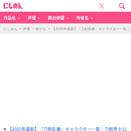
「刀
に
剣
じ
乱
め
舞
ん
キ
ャ
作品名
声優
舞台俳優
作者名
ラ
一
覧」
岩
にじめん
>
声優
>
枢やな
>
【2025年最新】『刀剣乱舞』キャラクター一覧
融
-
ア
ニ
メ
情
報
サ
イ
ト
に
じ
め
ん
【2025年最新】『刀剣乱舞』キャラクター一覧｜刀剣男士11
<