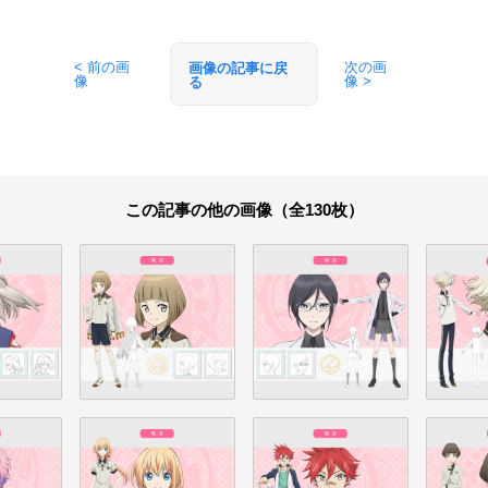
< 前の画
次の画
画像の記事に戻
像
像 >
る
この記事の他の画像（全130枚）