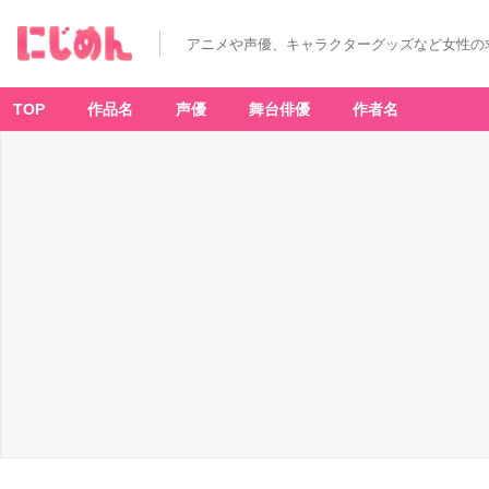
「刀
剣
乱
アニメや声優、キャラクターグッズなど女性の
舞
キ
ャ
ラ
一
TOP
作品名
声優
舞台俳優
作者名
覧」
亀
甲
貞
宗
-
ア
ニ
メ
情
報
サ
イ
ト
に
じ
め
ん