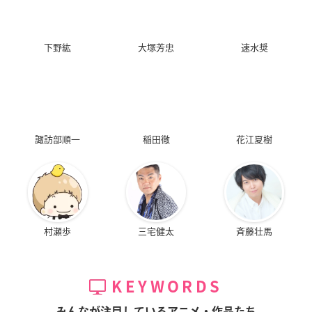
下野紘
大塚芳忠
速水奨
諏訪部順一
稲田徹
花江夏樹
村瀬歩
三宅健太
斉藤壮馬
KEYWORDS
みんなが注目しているアニメ・作品たち