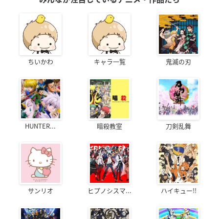
ちいかわ
キャラ一覧
鬼滅の刃
HUNTER...
暗殺教室
刀剣乱舞
サンリオ
ヒプノシスマ...
ハイキュー!!