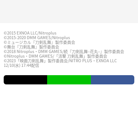
©2015 EXNOA LLC/Nitroplus
©2015-2020 DMM GAMES/Nitroplus
©ミュージカル『刀剣乱舞』製作委員会
©舞台『刀剣乱舞』製作委員会
©2018 Nitroplus・DMM GAMES/続『刀剣乱舞–花丸–』製作委員会
©Nitroplus・DMM GAMES/「活撃 刀剣乱舞」製作委員会
©2023「映画刀剣乱舞」製作委員会/NITRO PLUS・EXNOA LLC
12/10(水) 17:44配信