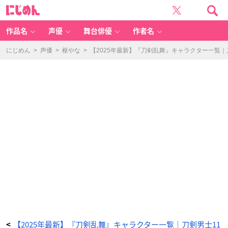
「刀
に
剣
じ
乱
め
舞
ん
キ
ャ
作品名
声優
舞台俳優
作者名
ラ
一
覧」
日
にじめん
>
声優
>
枢やな
>
【2025年最新】『刀剣乱舞』キャラクター一覧
本
号
-
ア
ニ
メ
情
報
サ
イ
ト
に
じ
め
ん
【2025年最新】『刀剣乱舞』キャラクター一覧｜刀剣男士11
<