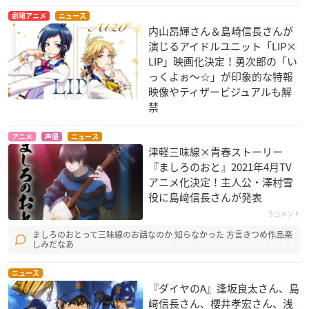
劇場アニメ
ニュース
内山昂輝さん＆島崎信長さんが
演じるアイドルユニット「LIP×
LIP」映画化決定！勇次郎の「い
っくよぉ〜☆」が印象的な特報
映像やティザービジュアルも解
禁
アニメ
声優
ニュース
津軽三味線×青春ストーリー
『ましろのおと』2021年4月TV
アニメ化決定！主人公・澤村雪
役に島﨑信長さんが発表
5コメント
ましろのおとって三味線のお話なのか 知らなかった 方言きつめ作品楽
しみだなあ
ニュース
『ダイヤのA』逢坂良太さん、島
﨑信長さん、櫻井孝宏さん、浅