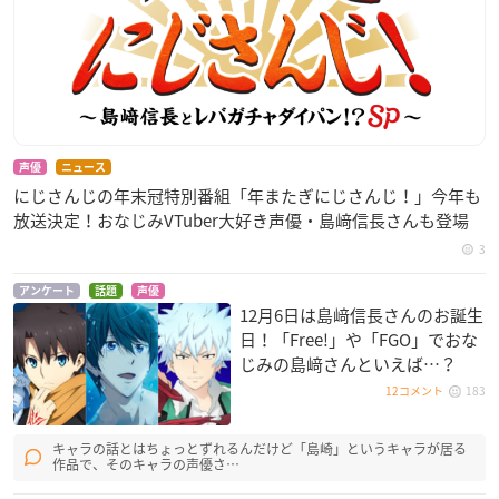
声優
ニュース
にじさんじの年末冠特別番組「年またぎにじさんじ！」今年も
放送決定！おなじみVTuber大好き声優・島﨑信長さんも登場
3
アンケート
話題
声優
12月6日は島﨑信長さんのお誕生
日！「Free!」や「FGO」でおな
じみの島﨑さんといえば…？
12コメント
183
キャラの話とはちょっとずれるんだけど「島崎」というキャラが居る
作品で、そのキャラの声優さ…