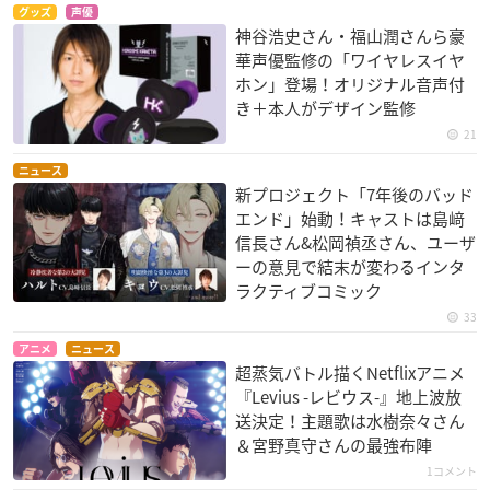
グッズ
声優
神谷浩史さん・福山潤さんら豪
華声優監修の「ワイヤレスイヤ
ホン」登場！オリジナル音声付
き＋本人がデザイン監修
21
ニュース
新プロジェクト「7年後のバッド
エンド」始動！キャストは島﨑
信長さん&松岡禎丞さん、ユーザ
ーの意見で結末が変わるインタ
ラクティブコミック
33
アニメ
ニュース
超蒸気バトル描くNetflixアニメ
『Levius -レビウス-』地上波放
送決定！主題歌は水樹奈々さん
＆宮野真守さんの最強布陣
1コメント