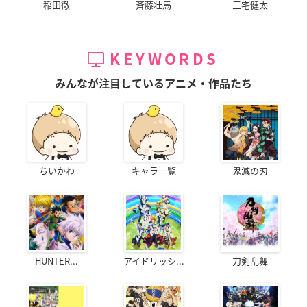
稲田徹
斉藤壮馬
三宅健太
KEYWORDS
みんなが注目しているアニメ・作品たち
ちいかわ
キャラ一覧
鬼滅の刃
HUNTER...
アイドリッシ...
刀剣乱舞