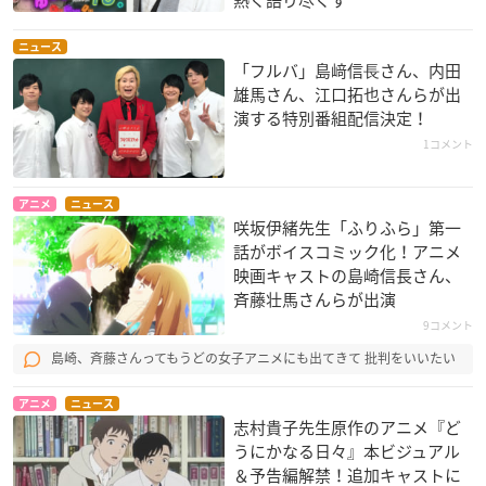
熱く語り尽くす
ニュース
「フルバ」島﨑信⻑さん、内田
雄馬さん、江口拓也さんらが出
演する特別番組配信決定！
1コメント
アニメ
ニュース
咲坂伊緒先生「ふりふら」第一
話がボイスコミック化！アニメ
映画キャストの島崎信長さん、
斉藤壮馬さんらが出演
9コメント
島崎、斉藤さんってもうどの女子アニメにも出てきて 批判をいいたい
アニメ
ニュース
志村貴子先生原作のアニメ『ど
うにかなる日々』本ビジュアル
＆予告編解禁！追加キャストに