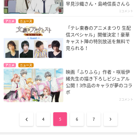
早見沙織さん・島崎信長さんら
1コメント
アニメ
ニュース
「テレ東春のアニメまつり 生配
信スペシャル」開催決定！豪華
キャスト陣の特別放送を無料で
見られる！
アニメ
ニュース
映画「ふりふら」作者・咲坂伊
緒先生の描き下ろしビジュアル
公開！3作品のキャラが夢のコラ
ボ
2コメント
4
5
6
7