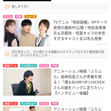
楽しみです‼️
アニメ
声優
ニュース
TVアニメ『呪術廻戦』OPテーマ
使用の最新PV公開！呪術高専東
京＆京都校・呪霊キャラの本気
すぎるキャスト全12名も発表
4コメント
先行見ました。 元々読んでる漫画などがメディア化すると期待値が高
い分、がっかりすることが…
劇場アニメ
インタビュー
アニメ
声優
アニメーション映画『ふりふ
ら』島﨑信長さんが青春を語
る！「僕もBUMP OF CHICKEN
さんの曲をバックに走りたい」
【インタビュー後編】
劇場アニメ
インタビュー
アニメ
声優
アニメーション映画『ふりふ