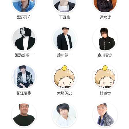
宮野真守
下野紘
速水奨
諏訪部順一
鈴村健一
森川智之
花江夏樹
大塚芳忠
村瀬歩