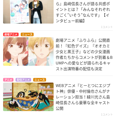
ら』島﨑信長さんが語る共感ポ
イントとは？「みんなそれぞれ
すごく“いそう”なんです」【イ
ンタビュー前編】
1コメント
劇場アニメ
ニュース
劇場アニメ『ふりふら』公開直
前！『虹色デイズ』『オオカミ
少女と黒王子』などの少女漫画
作者たちからコメントが到着＆B
UMPへの愛などが語られるキャ
スト出演特番の配信も決定
アニメ
配信アニメ
ニュース
WEBアニメ『とーとつにエジプ
ト神』俳優・中村倫也さんがナ
レーション担当！緑川光さん島
崎信長さんら豪華な全キャスト
公開
1コメント