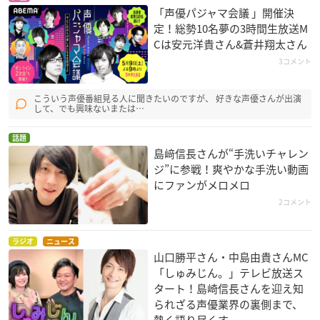
「声優パジャマ会議 」開催決
定！総勢10名夢の3時間生放送M
Cは安元洋貴さん&蒼井翔太さん
3コメント
こういう声優番組見る人に聞きたいのですが、 好きな声優さんが出演
して、でも興味ないまたは…
話題
島﨑信長さんが“手洗いチャレン
ジ”に参戦！爽やかな手洗い動画
にファンがメロメロ
2コメント
ラジオ
ニュース
山口勝平さん・中島由貴さんMC
「しゅみじん。」テレビ放送ス
タート！島崎信長さんを迎え知
られざる声優業界の裏側まで、