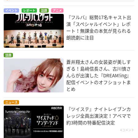
イベント
レポート
話題
アニメ
『フルバ』総勢17名キャスト出
演「スペシャルイベント」レポ
ート！無課金の本気が見られる
朗読劇に注目
話題
蒼井翔太さんの女装姿が美しす
ぎる！島﨑信長さん、古川慎さ
んらが出演した『DREAM!ing』
配信イベントのオフショットま
とめ
ニュース
『ツイステ』ナイトレイブンカ
レッジ全員出演決定！アベマで
約3時間の特番配信決定
4コメント