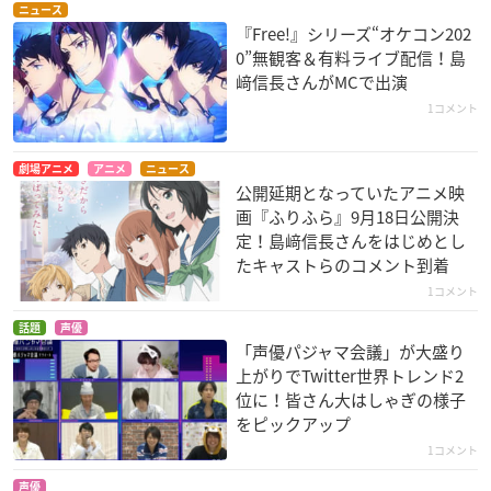
ニュース
『Free!』シリーズ“オケコン202
0”無観客＆有料ライブ配信！島
﨑信長さんがMCで出演
1コメント
劇場アニメ
アニメ
ニュース
公開延期となっていたアニメ映
画『ふりふら』9月18日公開決
定！島﨑信長さんをはじめとし
たキャストらのコメント到着
1コメント
話題
声優
「声優パジャマ会議」が大盛り
上がりでTwitter世界トレンド2
位に！皆さん大はしゃぎの様子
をピックアップ
1コメント
声優