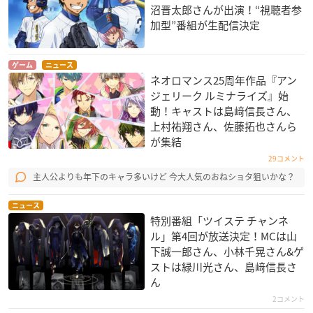
沼晋太郎さんが出演！“視聴者参
加型”番組が生配信決定
ゲーム
ニュース
ネオロマンス25周年作品『アン
ジェリーク ルミナライズ』始
動！キャストは島﨑信長さん、
上村祐翔さん、佐藤拓也さんら
が集結
29コメント
主人公よりも年下のキャラ多いけど 今大人気のおねショタ狙いかな？
ニュース
特別番組「ツイステ チャンネ
ル」第4回が放送決定！MCは山
下誠一郎さん、小林千晃さん&ゲ
ストは緑川光さん、島﨑信長さ
ん
2コメント