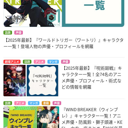
話題
声優
【2025年最新】『ワールドトリガー（ワートリ）』キャラクタ
ー一覧！登場人物の声優・プロフィールを網羅
劇場アニメ
話題
アニメ
マンガ
声優
【2025年最新】『呪術廻戦』キ
ャラクター一覧！全74名のアニ
メ声優・プロフィール・術式な
どの情報を網羅
話題
アニメ
マンガ
書籍
声優
『WIND BREAKER（ウィンブ
レ）』キャラクター一覧！アニ
メ声優・防風鈴・獅子頭連・KE