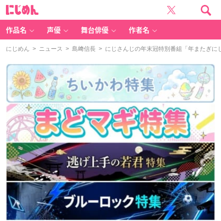
に
じ
め
ん
作品名
声優
舞台俳優
作者名
にじめん
>
ニュース
>
島﨑信長
> にじさんじの年末冠特別番組「年またぎにじ