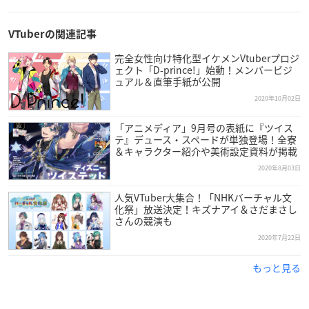
#にじ年越し2021
VTuberの関連記事
完全女性向け特化型イケメンVtuberプロジ
ェクト「D-prince!」始動！メンバービジ
ュアル＆直筆手紙が公開
2020年10月02日
「アニメディア」9月号の表紙に『ツイス
テ』デュース・スペードが単独登場！全寮
＆キャラクター紹介や美術設定資料が掲載
2020年8月03日
人気VTuber大集合！「NHKバーチャル文
化祭」放送決定！キズナアイ＆さだまさし
さんの競演も
2020年7月22日
もっと見る