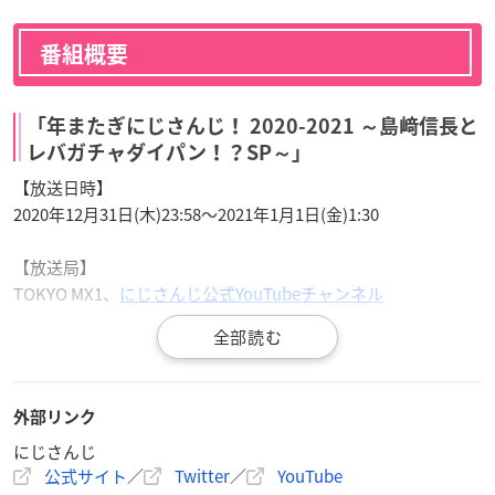
番組概要
「年またぎにじさんじ！ 2020-2021 ～島﨑信長と
レバガチャダイパン！？SP～」
【放送日時】
2020年12月31日(木)23:58〜2021年1月1日(金)1:30
【放送局】
TOKYO MX1、
にじさんじ公式YouTubeチャンネル
【出演】
島﨑信長
／月ノ美兎／叶／社築／葛葉／笹木咲
ナレーション：静凛／シェリン・バーガンディ
外部リンク
※敬称略
にじさんじ
公式サイト
／
Twitter
／
YouTube
【ハッシュタグ】