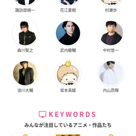
諏訪部順一
花江夏樹
村瀬歩
森川智之
武内駿輔
中村悠一
浪川大輔
坂本真綾
内山昂輝
KEYWORDS
みんなが注目しているアニメ・作品たち