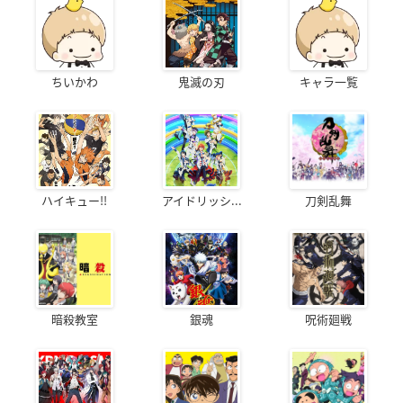
ちいかわ
鬼滅の刃
キャラ一覧
ハイキュー!!
アイドリッシ...
刀剣乱舞
暗殺教室
銀魂
呪術廻戦