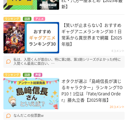
EL・六方一座まとめ【2025年最
新】
ランキング
話題
アニメ
【笑いが止まらない】おすすめ
ギャグアニメランキング30！日
常系から異世界まで網羅【2025
年版】
4コメント
私は、入間くんが面白い、特に第2期、第3期シリーズがよかった❗特に
入間くん最高に面白い、…
ランキング
話題
声優
オタクが選ぶ「島﨑信長が演じ
るキャラクター」ランキングTO
P10！1位は『Fate/Grand Orde
r』藤丸立香【2025年版】
20コメント
なんだこの投票数w