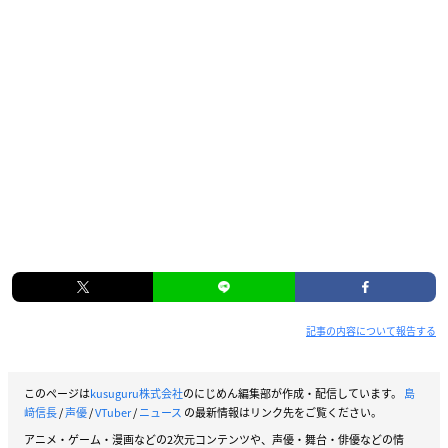
記事の内容について報告する
このページは
kusuguru株式会社
のにじめん編集部が作成・配信しています。
島
﨑信長
/
声優
/
VTuber
/
ニュース
の最新情報はリンク先をご覧ください。
アニメ・ゲーム・漫画などの2次元コンテンツや、声優・舞台・俳優などの情