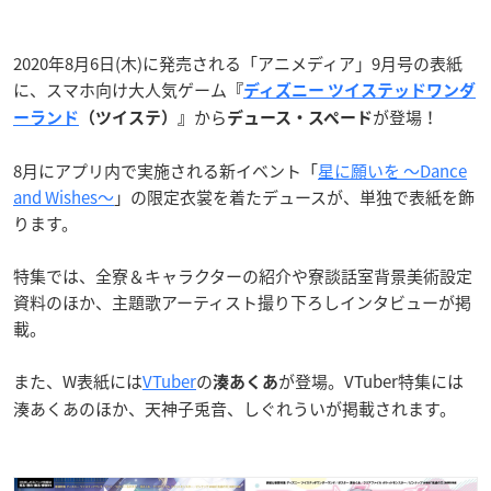
2020年8月6日(木)に発売される「アニメディア」9月号の表紙
に、スマホ向け大人気ゲーム
『
ディズニー ツイステッドワンダ
から
が登場！
ーランド
（ツイステ）』
デュース・スペード
8月にアプリ内で実施される新イベント「
星に願いを 〜Dance
and Wishes〜
」の限定衣裳を着たデュースが、単独で表紙を飾
ります。
特集では、全寮＆キャラクターの紹介や寮談話室背景美術設定
資料のほか、主題歌アーティスト撮り下ろしインタビューが掲
載。
また、W表紙には
VTuber
の
が登場。VTuber特集には
湊あくあ
湊あくあのほか、天神子兎音、しぐれういが掲載されます。