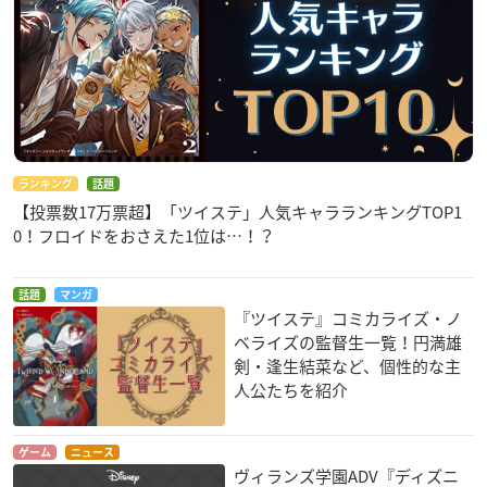
ランキング
話題
【投票数17万票超】「ツイステ」人気キャラランキングTOP1
0！フロイドをおさえた1位は…！？
話題
マンガ
『ツイステ』コミカライズ・ノ
ベライズの監督生一覧！円満雄
剣・逢生結菜など、個性的な主
人公たちを紹介
ゲーム
ニュース
ヴィランズ学園ADV『ディズニ