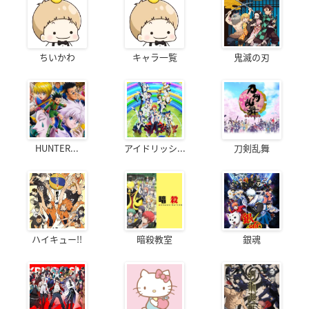
ちいかわ
キャラ一覧
鬼滅の刃
HUNTER...
アイドリッシ...
刀剣乱舞
ハイキュー!!
暗殺教室
銀魂