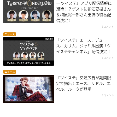
ー ツイステ』アプリ配信情報に
期待！？ゲストに花江夏樹さん
＆梅原裕一郎さん出演の特番配
信決定！
1コメント
ニュース
『ツイステ』エース、デュー
ス、カリム、ジャミル出演「ツ
イステチャンネル」配信決定！
1コメント
ニュース
『ツイステ』交通広告が期間限
定で掲出！エース、リドル、エ
ペル、ルークが登場
2コメント