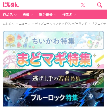
に
じ
め
ん
作品名
声優
舞台俳優
作者名
にじめん
>
ニュース
>
ディズニー ツイステッドワンダーランド
> 「アニメデ