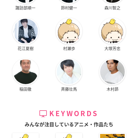
諏訪部順一
鈴村健一
森川智之
花江夏樹
村瀬歩
大塚芳忠
稲田徹
斉藤壮馬
木村昴
KEYWORDS
みんなが注目しているアニメ・作品たち