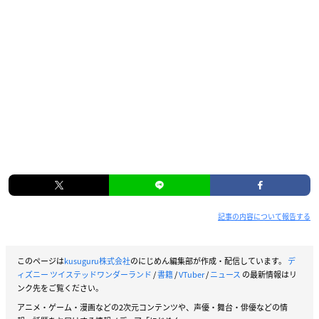
記事の内容について報告する
このページは
kusuguru株式会社
のにじめん編集部が作成・配信しています。
デ
ィズニー ツイステッドワンダーランド
/
書籍
/
VTuber
/
ニュース
の最新情報はリ
ンク先をご覧ください。
アニメ・ゲーム・漫画などの2次元コンテンツや、声優・舞台・俳優などの情