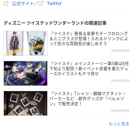
公式サイト
／
Twitter
ディズニー ツイステッドワンダーランドの関連記事
『ツイステ』寮長＆各寮モチーフのロング
＆ミニグラスが登場！入れるドリンクによ
って色々な雰囲気が楽しめそう
2020年8月01日
『ツイステ』メインストーリー第5章は8月
下旬より配信！新イベント衣裳を着たデュ
ースのイラストもチラ見せ
2020年7月31日
『ツイステ』Tシャツ・額縁マグネット・
パーカーなど…新作グッズが「ベルメゾ
ン」で販売決定！
2020年7月30日
もっと見る