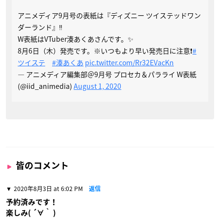
アニメディア9月号の表紙は『ディズニー ツイステッドワン
ダーランド』‼️
W表紙はVTuber湊あくあさんです。✨
8月6日（木）発売です。※いつもより早い発売日に注意❗️
#
ツイステ
#湊あくあ
pic.twitter.com/Rr32EVacKn
— アニメディア編集部＠9月号 プロセカ＆パラライ W表紙
(@iid_animedia)
August 1, 2020
皆のコメント
2020年8月3日 at 6:02 PM
返信
予約済みです！
楽しみ( ´∀｀ )