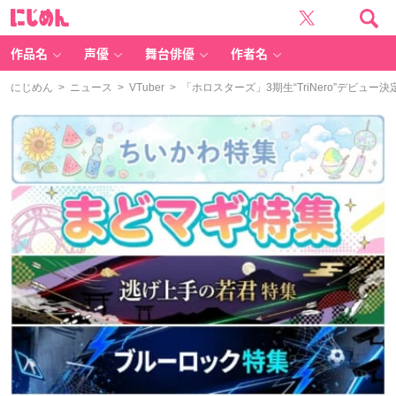
に
じ
め
ん
作品名
声優
舞台俳優
作者名
にじめん
>
ニュース
>
VTuber
> 「ホロスターズ」3期生“TriNero”デビ