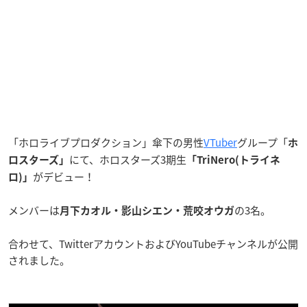
「ホロライブプロダクション」傘下の男性
VTuber
グループ「
ホ
にて、ホロスターズ3期生
ロスターズ」
「TriNero(トライネ
がデビュー！
ロ)」
メンバーは
の3名。
月下カオル・影山シエン・荒咬オウガ
合わせて、TwitterアカウントおよびYouTubeチャンネルが公開
されました。