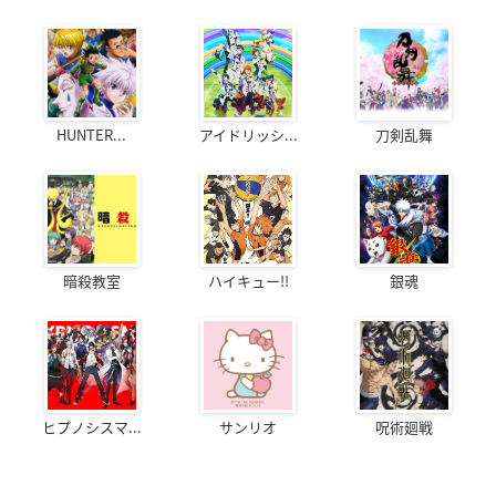
HUNTER...
アイドリッシ...
刀剣乱舞
暗殺教室
ハイキュー!!
銀魂
ヒプノシスマ...
サンリオ
呪術廻戦