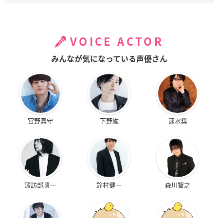
VOICE ACTOR
みんなが気になっている声優さん
宮野真守
下野紘
速水奨
諏訪部順一
鈴村健一
森川智之