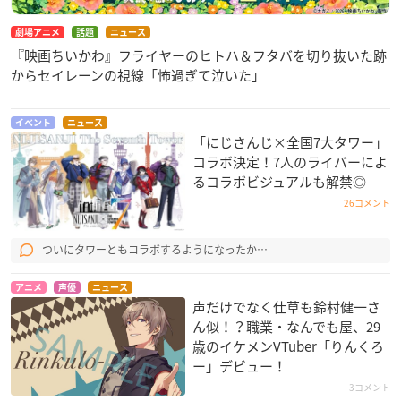
劇場アニメ
話題
ニュース
『映画ちいかわ』フライヤーのヒトハ＆フタバを切り抜いた跡
からセイレーンの視線「怖過ぎて泣いた」
イベント
ニュース
「にじさんじ×全国7大タワー」
コラボ決定！7人のライバーによ
るコラボビジュアルも解禁◎
26コメント
ついにタワーともコラボするようになったか…
アニメ
声優
ニュース
声だけでなく仕草も鈴村健一さ
ん似！？職業・なんでも屋、29
歳のイケメンVTuber「りんくろ
ー」デビュー！
3コメント