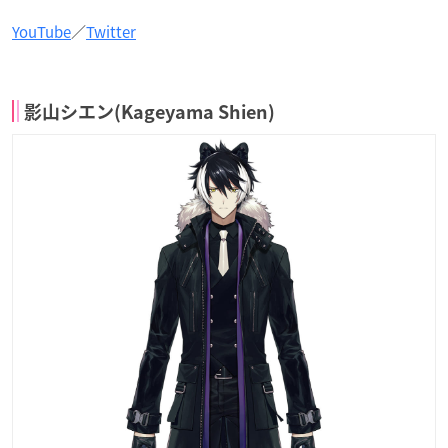
YouTube
／
Twitter
影山シエン(Kageyama Shien)