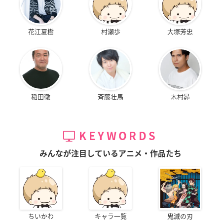
花江夏樹
村瀬歩
大塚芳忠
稲田徹
斉藤壮馬
木村昴
KEYWORDS
みんなが注目しているアニメ・作品たち
ちいかわ
キャラ一覧
鬼滅の刃