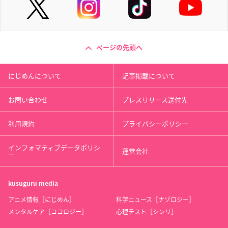
ページの先頭へ
にじめんについて
記事掲載について
お問い合わせ
プレスリリース送付先
利用規約
プライバシーポリシー
インフォマティブデータポリシ
運営会社
ー
kusuguru
media
アニメ情報［にじめん］
科学ニュース［ナゾロジー］
メンタルケア［ココロジー］
心理テスト［シンリ］