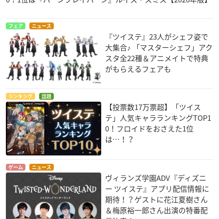
フェア
ニュース
『ツイステ』23人がシェフ姿で
大集合♪ 「マスターシェフ」アク
スタ全22種＆アニメイトで特典
がもらえるフェアも
ランキング
話題
【投票数17万票超】「ツイス
テ」人気キャラランキングTOP1
0！フロイドをおさえた1位
は…！？
ゲーム
ニュース
ヴィランズ学園ADV『ディズニ
ー ツイステ』アプリ配信情報に
期待！？ゲストに花江夏樹さん
＆梅原裕一郎さん出演の特番配