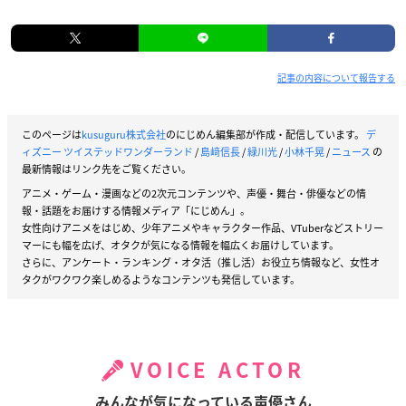
記事の内容について報告する
このページは
kusuguru株式会社
のにじめん編集部が作成・配信しています。
デ
ィズニー ツイステッドワンダーランド
/
島﨑信長
/
緑川光
/
小林千晃
/
ニュース
の
最新情報はリンク先をご覧ください。
アニメ・ゲーム・漫画などの2次元コンテンツや、声優・舞台・俳優などの情
報・話題をお届けする情報メディア「にじめん」。
女性向けアニメをはじめ、少年アニメやキャラクター作品、VTuberなどストリー
マーにも幅を広げ、オタクが気になる情報を幅広くお届けしています。
さらに、アンケート・ランキング・オタ活（推し活）お役立ち情報など、女性オ
タクがワクワク楽しめるようなコンテンツも発信しています。
VOICE ACTOR
みんなが気になっている声優さん