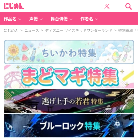
に
じ
め
ん
作品名
声優
舞台俳優
作者名
にじめん
>
ニュース
>
ディズニー ツイステッドワンダーランド
> 特別番組「