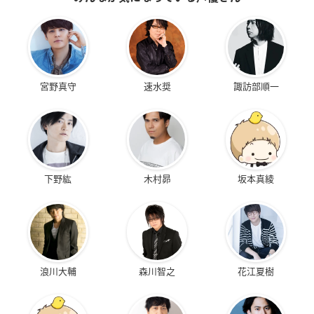
宮野真守
速水奨
諏訪部順一
下野紘
木村昴
坂本真綾
浪川大輔
森川智之
花江夏樹