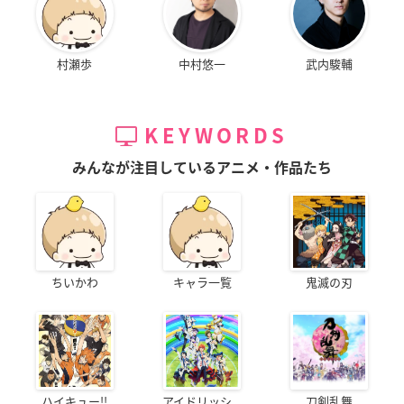
村瀬歩
中村悠一
武内駿輔
KEYWORDS
みんなが注目しているアニメ・作品たち
ちいかわ
キャラ一覧
鬼滅の刃
ハイキュー!!
アイドリッシ...
刀剣乱舞