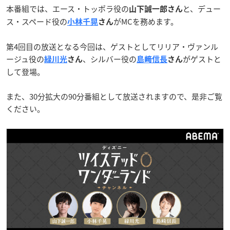
本番組では、エース・トッポラ役の
と、デュー
山下誠一郎さん
ス・スペード役の
がMCを務めます。
小林千晃
さん
第4回目の放送となる今回は、ゲストとしてリリア・ヴァンル
ージュ役の
、シルバー役の
がゲストと
緑川光
さん
島﨑信長
さん
して登場。
また、30分拡大の90分番組として放送されますので、是非ご覧
ください。