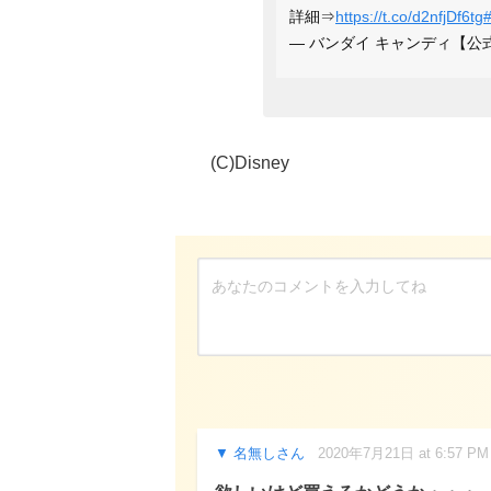
詳細⇒
https://t.co/d2nfjDf6tg
— バンダイ キャンディ【公式】 
(C)Disney
名無しさん
2020年7月21日 at 6:57 PM