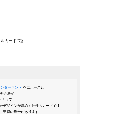
アルカード7種
ワンダーランド
ウエハース2』
て発売決定！
ンナップ！
たデザインが煌めく仕様のカードです
、売切の場合があります