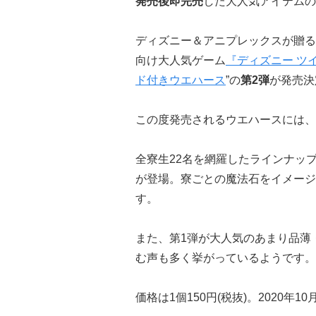
発売後即完売
した大人気アイテムの
ディズニー＆アニプレックスが贈る
向け大人気ゲーム
『ディズニー ツ
ド付きウエハース
”の
第2弾
が発売決
この度発売されるウエハースには、
全寮生22名を網羅したラインナッ
が登場。寮ごとの魔法石をイメージ
す。
また、第1弾が大人気のあまり品薄
む声も多く挙がっているようです。
価格は1個150円(税抜)。2020年