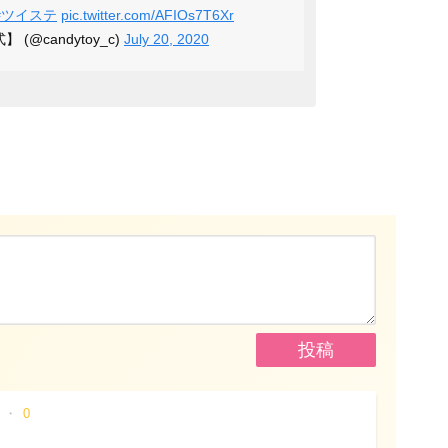
#ツイステ
pic.twitter.com/AFIOs7T6Xr
(@candytoy_c)
July 20, 2020
0