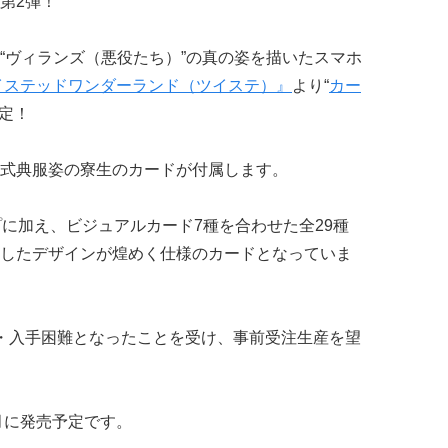
第2弾！
“ヴィランズ（悪役たち）”の真の姿を描いたスマホ
イステッドワンダーランド（ツイステ）』
より“
カー
定！
式典服姿の寮生のカードが付属します。
プに加え、ビジュアルカード7種を合わせた全29種
したデザインが煌めく仕様のカードとなっていま
・入手困難となったことを受け、事前受注生産を望
10月に発売予定です。