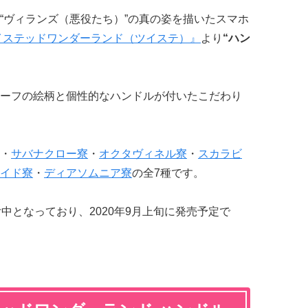
“ヴィランズ（悪役たち）”の真の姿を描いたスマホ
イステッドワンダーランド（ツイステ）』
より
“ハン
ーフの絵柄と個性的なハンドルが付いたこだわり
・
サバナクロー寮
・
オクタヴィネル寮
・
スカラビ
イド寮
・
ディアソムニア寮
の全7種です。
受付中となっており、2020年9月上旬に発売予定で