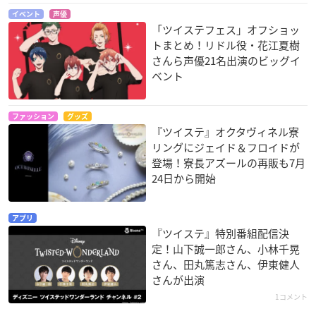
イベント
声優
「ツイステフェス」オフショッ
トまとめ！リドル役・花江夏樹
さんら声優21名出演のビッグイ
ベント
ファッション
グッズ
『ツイステ』オクタヴィネル寮
リングにジェイド＆フロイドが
登場！寮長アズールの再販も7月
24日から開始
アプリ
『ツイステ』特別番組配信決
定！山下誠一郎さん、小林千晃
さん、田丸篤志さん、伊東健人
さんが出演
1コメント