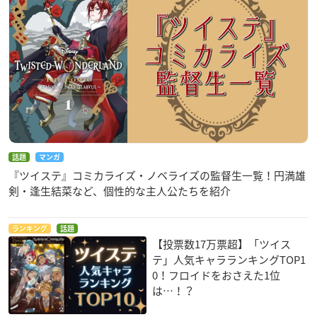
話題
マンガ
『ツイステ』コミカライズ・ノベライズの監督生一覧！円満雄
剣・逢生結菜など、個性的な主人公たちを紹介
ランキング
話題
【投票数17万票超】「ツイス
テ」人気キャラランキングTOP1
0！フロイドをおさえた1位
は…！？