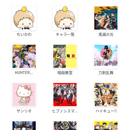
ちいかわ
キャラ一覧
鬼滅の刃
HUNTER...
暗殺教室
刀剣乱舞
サンリオ
ヒプノシスマ...
ハイキュー!!