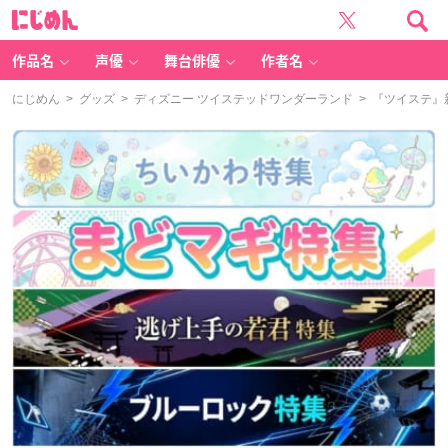
に
じ
め
ん
作品名
声優
舞台俳優
作者名
にじめん
>
グッズ
>
ディズニー ツイステッドワンダーランド
> 『ツイステ