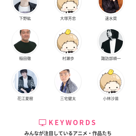
下野紘
大塚芳忠
速水奨
稲田徹
村瀬歩
諏訪部順一
花江夏樹
三宅健太
小林沙苗
KEYWORDS
みんなが注目しているアニメ・作品たち