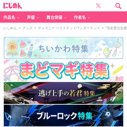
に
じ
め
ん
作品名
声優
舞台俳優
作者名
にじめん
>
グッズ
>
ディズニー ツイステッドワンダーランド
> “完全受注生