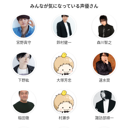
みんなが気になっている声優さん
宮野真守
鈴村健一
森川智之
下野紘
大塚芳忠
速水奨
稲田徹
村瀬歩
諏訪部順一