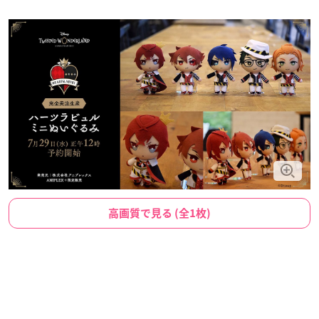
高画質で見る (全1枚)