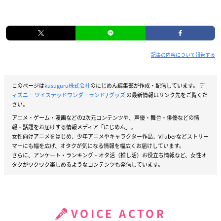
記事の内容について報告する
このページは
kusuguru株式会社
のにじめん編集部が作成・配信しています。
デ
ィズニー ツイステッドワンダーランド
/
グッズ
の最新情報はリンク先をご覧くだ
さい。
アニメ・ゲーム・漫画などの2次元コンテンツや、声優・舞台・俳優などの情
報・話題をお届けする情報メディア「にじめん」。
女性向けアニメをはじめ、少年アニメやキャラクター作品、VTuberなどストリー
マーにも幅を広げ、オタクが気になる情報を幅広くお届けしています。
さらに、アンケート・ランキング・オタ活（推し活）お役立ち情報など、女性オ
タクがワクワク楽しめるようなコンテンツも発信しています。
VOICE ACTOR