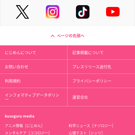
ページの先頭へ
にじめんについて
記事掲載について
お問い合わせ
プレスリリース送付先
利用規約
プライバシーポリシー
インフォマティブデータポリシ
運営会社
ー
kusuguru
media
アニメ情報［にじめん］
科学ニュース［ナゾロジー］
メンタルケア［ココロジー］
心理テスト［シンリ］