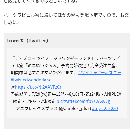
ら販売してくれるのは嬉しいですね。
ハーツラビュル寮に続いてほかの寮も登場予定ですので、お楽
しみに♪
『ディズニー ツイステッドワンダーランド』：ハーツラビ
ュル寮「ミニぬいぐるみ」予約開始決定！完全受注生産、
期間中は必ずご注文いただけます。
#ツイステ
#ディズニー
#twistedwonderland
📌
https://t.co/Nl2AAVFzCr
予約期間：7/29(水)正午12時～8/10(月･祝)24時・ANIPLEX
+限定・1キャラ2体限定
pic.twitter.com/fpxX2A9yVg
— アニプレックスプラス (@aniplex_plus)
July 22, 2020