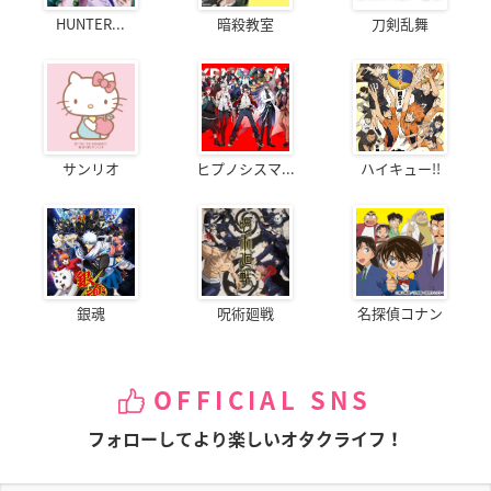
HUNTER...
暗殺教室
刀剣乱舞
サンリオ
ヒプノシスマ...
ハイキュー!!
銀魂
呪術廻戦
名探偵コナン
OFFICIAL SNS
フォローしてより楽しいオタクライフ！