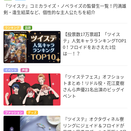
『ツイステ』コミカライズ・ノベライズの監督生一覧！円満雄
剣・逢生結菜など、個性的な主人公たちを紹介
ランキング
話題
【投票数17万票超】「ツイス
テ」人気キャラランキングTOP1
0！フロイドをおさえた1位
は…！？
イベント
声優
「ツイステフェス」オフショッ
トまとめ！リドル役・花江夏樹
さんら声優21名出演のビッグイ
ベント
ファッション
グッズ
『ツイステ』オクタヴィネル寮
リングにジェイド＆フロイドが