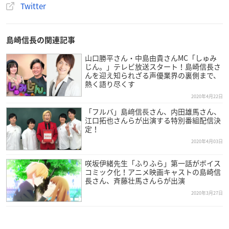
Twitter
島崎信長の関連記事
山口勝平さん・中島由貴さんMC「しゅみ
じん。」テレビ放送スタート！島崎信長さ
んを迎え知られざる声優業界の裏側まで、
熱く語り尽くす
2020年4月22日
「フルバ」島﨑信⻑さん、内田雄馬さん、
江口拓也さんらが出演する特別番組配信決
定！
2020年4月03日
咲坂伊緒先生「ふりふら」第一話がボイス
コミック化！アニメ映画キャストの島崎信
長さん、斉藤壮馬さんらが出演
2020年3月27日