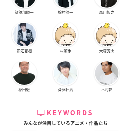
諏訪部順一
鈴村健一
森川智之
花江夏樹
村瀬歩
大塚芳忠
稲田徹
斉藤壮馬
木村昴
KEYWORDS
みんなが注目しているアニメ・作品たち