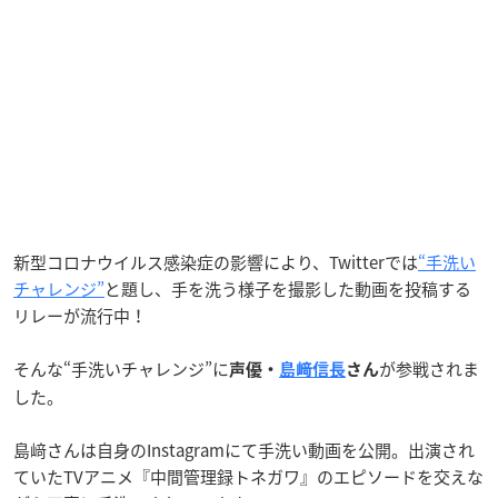
新型コロナウイルス感染症の影響により、Twitterでは
“手洗い
チャレンジ”
と題し、手を洗う様子を撮影した動画を投稿する
リレーが流行中！
そんな“手洗いチャレンジ”に
が参戦されま
声優・
島﨑信長
さん
した。
島﨑さんは自身のInstagramにて手洗い動画を公開。出演され
ていたTVアニメ『中間管理録トネガワ』のエピソードを交えな