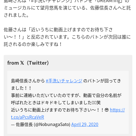
島﨑さんは「#手洗いチャレンジ」バトンを「DREAM!ing」の
ミュージカルにて望月悠馬を演じている、佐藤信長さんへと託
されました。
佐藤さんは「近いうちに動画上げますのでお待ち下さ
い〜！！」と反応されています。こちらのバトンが次回は誰に
託されるのか楽しみですね！
島崎信長さんから
#手洗いチャレンジ
のバトンが回ってき
ました！！
事前に連絡いただいていたのですが、動画で自分の名前が
呼ばれたときはドキドキしてしまいました🤦‍♂️笑
近いうちに動画上げますのでお待ち下さい〜！！😎
https://
t.co/aPcsRcaVeR
— 佐藤信長 (@NobunagaSato)
April 29, 2020