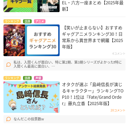
EL・六方一座まとめ【2025年最
新】
ランキング
話題
アニメ
【笑いが止まらない】おすすめ
ギャグアニメランキング30！日
常系から異世界まで網羅【2025
年版】
4コメント
私は、入間くんが面白い、特に第2期、第3期シリーズがよかった❗特に
入間くん最高に面白い、…
ランキング
話題
声優
オタクが選ぶ「島﨑信長が演じ
るキャラクター」ランキングTO
P10！1位は『Fate/Grand Orde
r』藤丸立香【2025年版】
20コメント
なんだこの投票数w