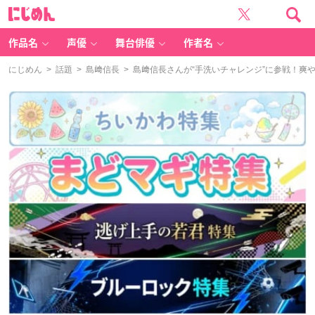
に
じ
め
ん
作品名
声優
舞台俳優
作者名
にじめん
>
話題
>
島﨑信長
> 島﨑信長さんが“手洗いチャレンジ”に参戦！爽