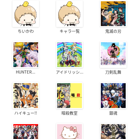
ちいかわ
キャラ一覧
鬼滅の刃
HUNTER...
アイドリッシ...
刀剣乱舞
ハイキュー!!
暗殺教室
銀魂