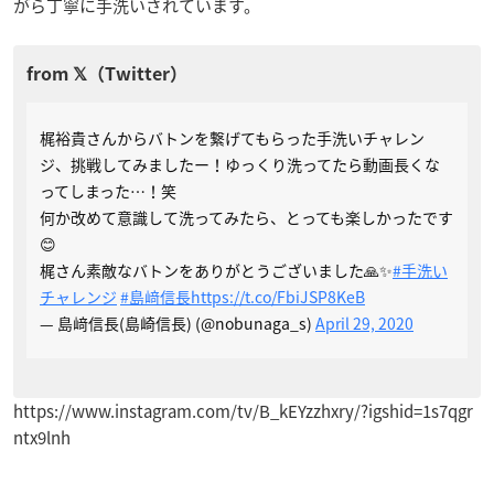
がら丁寧に手洗いされています。
梶裕貴さんからバトンを繋げてもらった手洗いチャレン
ジ、挑戦してみましたー！ゆっくり洗ってたら動画長くな
ってしまった…！笑
何か改めて意識して洗ってみたら、とっても楽しかったです
😊
梶さん素敵なバトンをありがとうございました🙏✨
#手洗い
チャレンジ
#島﨑信長
https://t.co/FbiJSP8KeB
— 島﨑信長(島崎信長) (@nobunaga_s)
April 29, 2020
https://www.instagram.com/tv/B_kEYzzhxry/?igshid=1s7qgr
ntx9lnh