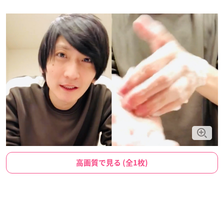
高画質で見る (全1枚)