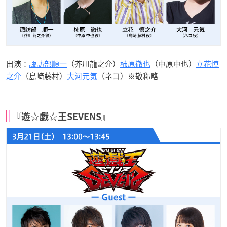
出演：
諏訪部順一
（芥川龍之介）
柿原徹也
（中原中也）
立花慎
之介
（島崎藤村）
大河元気
（ネコ）※敬称略
『遊☆戯☆王SEVENS』