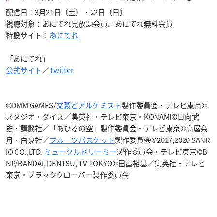
配信日：3月21日（土）・22日（日）
視聴対象：あにてれ見放題会員、あにてれ無料会員
特設サイト：
あにてれ
「あにてれ」
公式サイト
／
Twitter
©DMM GAMES/
文豪とアルケミスト
製作委員会・テレビ東京©
スタジオ・ダイス／集英社・テレビ東京・KONAMI©日向武
史・講談社／「あひるの空」製作委員会・テレビ東京©高屋奈
月・白泉社／
フルーツバスケット
製作委員会©2017,2020 SANR
IO CO.,LTD.
ミュークルドリーミー
製作委員会・テレビ東京©B
NP/BANDAI, DENTSU, TV TOKYO©田畠裕基／集英社・テレビ
東京・ブラッククローバー製作委員会