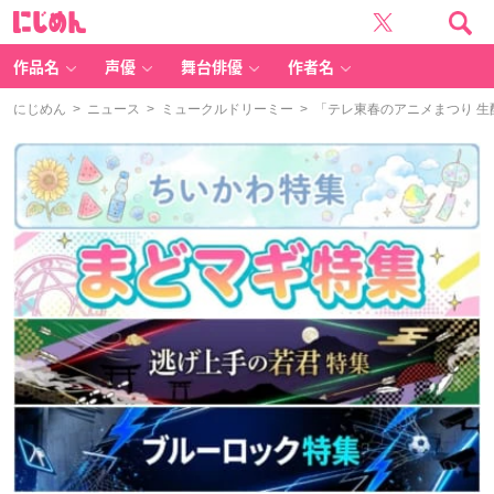
に
じ
め
ん
作品名
声優
舞台俳優
作者名
にじめん
>
ニュース
>
ミュークルドリーミー
> 「テレ東春のアニメまつり 