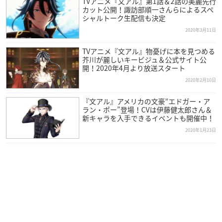
TVアニメ『文アル』第1話＆2話の美麗先行
カット公開！諏訪部順一さんらによるスペ
シャルトーク生配信も決定
2020年3月11日
TVアニメ『文アル』物憂げに本を見つめる
芥川が麗しいキービジュ＆公式サイト公
開！2020年4月より放送スタート
2020年2月10日
『文アル』アメリカの文豪”エドガー・ア
ラン・ポー”登場！CVは伊藤健太郎さん＆
新キャラを入手できるイベントも開催中！
2020年1月23日