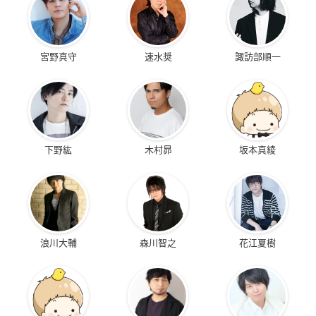
宮野真守
速水奨
諏訪部順一
下野紘
木村昴
坂本真綾
浪川大輔
森川智之
花江夏樹