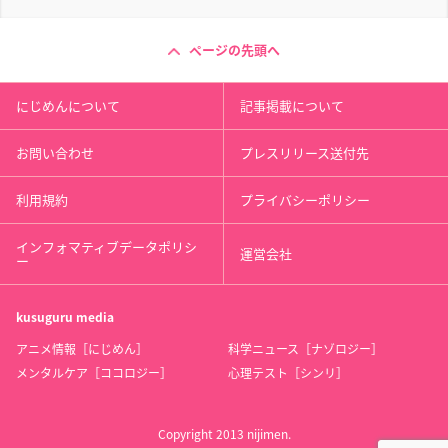
ページの先頭へ
にじめんについて
記事掲載について
お問い合わせ
プレスリリース送付先
利用規約
プライバシーポリシー
インフォマティブデータポリシ
運営会社
ー
kusuguru
media
アニメ情報［にじめん］
科学ニュース［ナゾロジー］
メンタルケア［ココロジー］
心理テスト［シンリ］
Copyright 2013 nijimen.