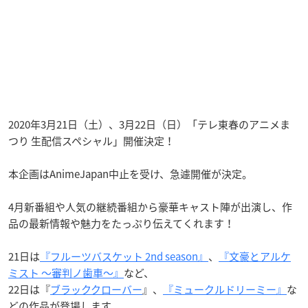
2020年3月21日（土）、3月22日（日）「テレ東春のアニメま
つり 生配信スペシャル」開催決定！
本企画はAnimeJapan中止を受け、急遽開催が決定。
4月新番組や人気の継続番組から豪華キャスト陣が出演し、作
品の最新情報や魅力をたっぷり伝えてくれます！
21日は
『フルーツバスケット 2nd season』
、
『文豪とアルケ
ミスト 〜審判ノ歯車〜』
など、
22日は『
ブラッククローバー
』、
『ミュークルドリーミー』
な
どの作品が登場します