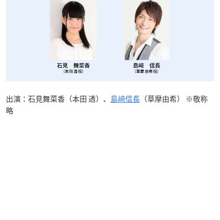
出演：石見舞菜香（本田 透）、
島﨑信長
（草摩由希） ※敬称
略