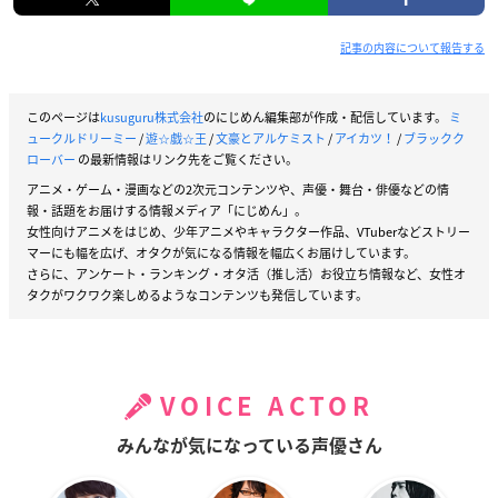
記事の内容について報告する
このページは
kusuguru株式会社
のにじめん編集部が作成・配信しています。
ミ
ュークルドリーミー
/
遊☆戯☆王
/
文豪とアルケミスト
/
アイカツ！
/
ブラックク
ローバー
の最新情報はリンク先をご覧ください。
アニメ・ゲーム・漫画などの2次元コンテンツや、声優・舞台・俳優などの情
報・話題をお届けする情報メディア「にじめん」。
女性向けアニメをはじめ、少年アニメやキャラクター作品、VTuberなどストリー
マーにも幅を広げ、オタクが気になる情報を幅広くお届けしています。
さらに、アンケート・ランキング・オタ活（推し活）お役立ち情報など、女性オ
タクがワクワク楽しめるようなコンテンツも発信しています。
VOICE ACTOR
みんなが気になっている声優さん