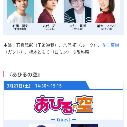
主演：石橋陽彩（王道遊我）、八代 拓（ルーク）、
花江夏樹
（ガクト）、楠木ともり（ロミン） ※敬称略
『あひるの空』