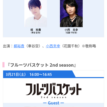
出演：
梶裕貴
（車谷空）、
小西克幸
（花園千秋）※敬称略
『フルーツバスケット 2nd season』