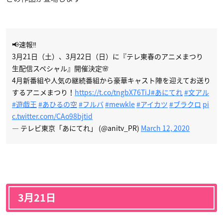
📢速報‼️
3月21日（土）、3月22日（日）に『テレ東春のアニメまつり
生配信スペシャル』開催決定🌸
4月新番組や人気の継続番組から豪華キャスト陣を迎えてお送り
するアニメまつり！
https://t.co/tngbX76TiJ
#あにてれ
#文アル
#遊戯王
#あひるの空
#フルバ
#mewkle
#アイカツ
#ブラクロ
pi
c.twitter.com/CAo98bjtid
— テレビ東京「あにてれ」 (@anitv_PR)
March 12, 2020
3月21日