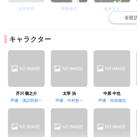
杉田智和
野島健児
逢坂良太
坂口 安吾
萩原 朔太郎
室生 犀星
キャラクター
吉野裕行
泰勇気
岡本信彦
久米 正雄
佐藤 春夫
谷崎 潤一郎
芥川 龍之介
太宰 治
中原 中也
声優：諏訪部順一
声優：中村悠一
声優：柿原徹也