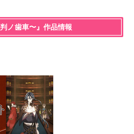
審判ノ歯車〜』作品情報