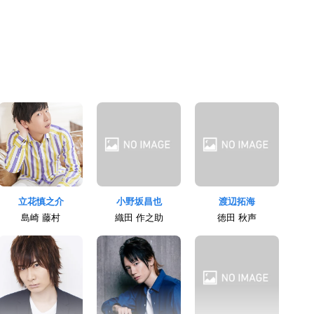
立花慎之介
小野坂昌也
渡辺拓海
島崎 藤村
織田 作之助
徳田 秋声