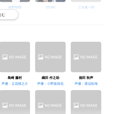
前野智昭
KENN
三木眞一郎
志賀 直哉
武者小路 実篤
菊池 寛
髙橋孝治
小野友樹
大河元気
堀 辰雄
檀一雄
ネコ
島崎 藤村
織田 作之助
徳田 秋声
声優：立花慎之介
声優：小野坂昌也
声優：渡辺拓海