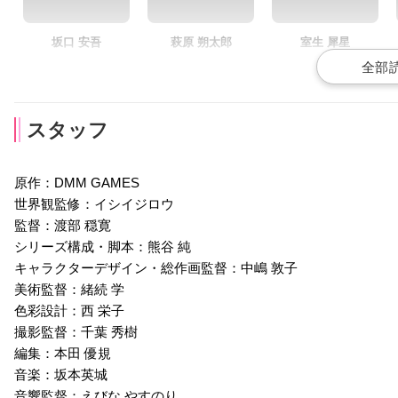
坂口 安吾
萩原 朔太郎
室生 犀星
声優：杉田智和
声優：野島健児
声優：逢坂良太
スタッフ
原作：DMM GAMES
世界観監修：イシイジロウ
久米 正雄
佐藤 春夫
谷崎 潤一郎
監督：渡部 穏寛
声優：吉野裕行
声優：泰勇気
声優：岡本信彦
シリーズ構成・脚本：熊谷 純
キャラクターデザイン・総作画監督：中嶋 敦子
美術監督：緒続 学
色彩設計：西 栄子
撮影監督：千葉 秀樹
編集：本田 優規
音楽：坂本英城
音響監督：えびな やすのり