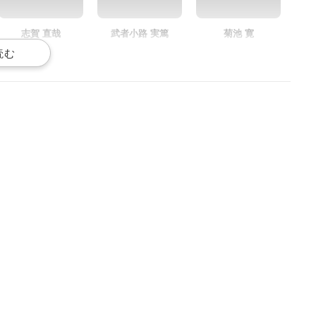
志賀 直哉
武者小路 実篤
菊池 寛
声優：前野智昭
声優：KENN
声優：三木眞一郎
堀 辰雄
檀一雄
ネコ
声優：髙橋孝治
声優：小野友樹
声優：大河元気