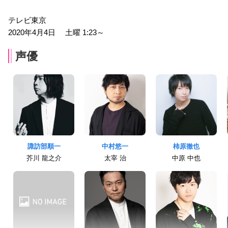
テレビ東京
2020年4月4日 土曜 1:23～
声優
諏訪部順一
中村悠一
柿原徹也
芥川 龍之介
太宰 治
中原 中也