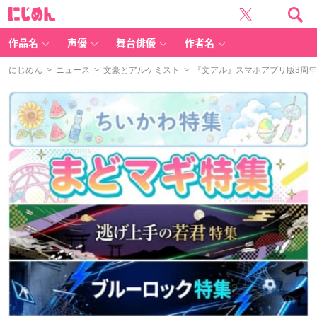
に
じ
め
ん
作品名
声優
舞台俳優
作者名
にじめん
>
ニュース
>
文豪とアルケミスト
> 『文アル』スマホアプリ版3周