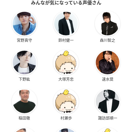
みんなが気になっている声優さん
宮野真守
鈴村健一
森川智之
下野紘
大塚芳忠
速水奨
稲田徹
村瀬歩
諏訪部順一