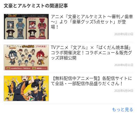
文豪とアルケミストの関連記事
アニメ『文豪とアルケミスト ～審判ノ歯車
～』より「豪華グッズ5点セット」が登
場！
2020年6月13日
TVアニメ『文アル』×「ばくだん焼本舗」
コラボ開催決定！コラボメニュー＆販売グ
ッズ詳細公開
2020年6月11日
【無料配信中アニメ一覧】各配信サイトに
て全話・一部配信作品盛りだくさん！
2020年6月04日
もっと見る