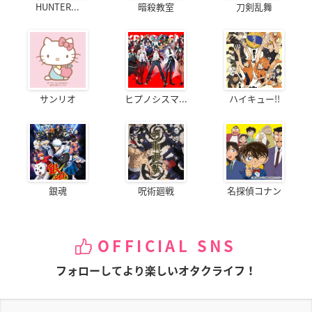
HUNTER...
暗殺教室
刀剣乱舞
サンリオ
ヒプノシスマ...
ハイキュー!!
銀魂
呪術廻戦
名探偵コナン
OFFICIAL SNS
フォローしてより楽しいオタクライフ！