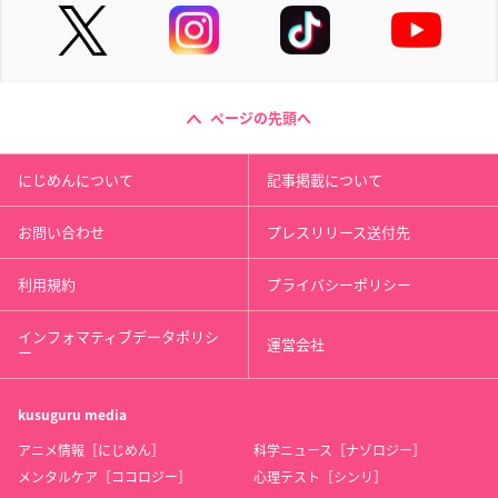
ページの先頭へ
にじめんについて
記事掲載について
お問い合わせ
プレスリリース送付先
利用規約
プライバシーポリシー
インフォマティブデータポリシ
運営会社
ー
kusuguru
media
アニメ情報［にじめん］
科学ニュース［ナゾロジー］
メンタルケア［ココロジー］
心理テスト［シンリ］