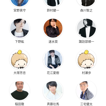
宮野真守
鈴村健一
森川智之
下野紘
速水奨
諏訪部順一
大塚芳忠
花江夏樹
村瀬歩
稲田徹
斉藤壮馬
三宅健太