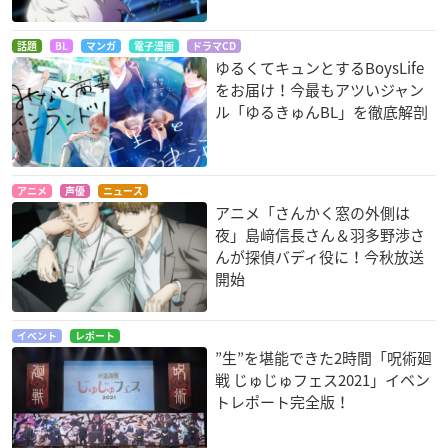
話題
BL
マンガ
電子漫画
ドラマCD
ゆるくてキュンとするBoysLife
をお届け！今最もアツいジャン
ル「ゆるきゅんBL」を徹底解剖
アニメ
声優
ニュース
アニメ「さんかく窓の外側は
夜」島﨑信長さん＆羽多野渉さ
んが探偵バディ役に！今秋放送
開始
イベント
レポート
”生”を堪能できた2時間「呪術廻
戦 じゅじゅフェス2021」イベン
トレポート完全版！