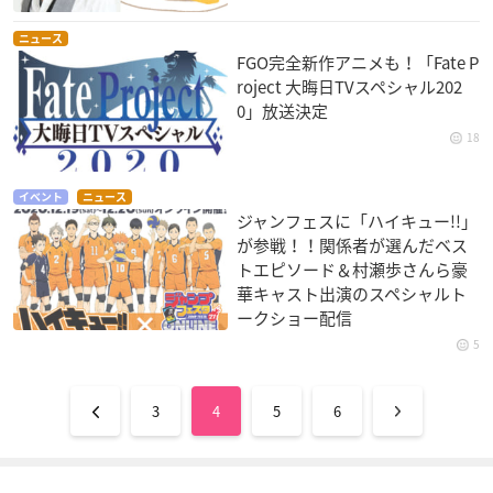
ニュース
FGO完全新作アニメも！「Fate P
roject 大晦日TVスペシャル202
0」放送決定
18
イベント
ニュース
ジャンフェスに「ハイキュー!!」
が参戦！！関係者が選んだベス
トエピソード＆村瀬歩さんら豪
華キャスト出演のスペシャルト
ークショー配信
5
3
4
5
6