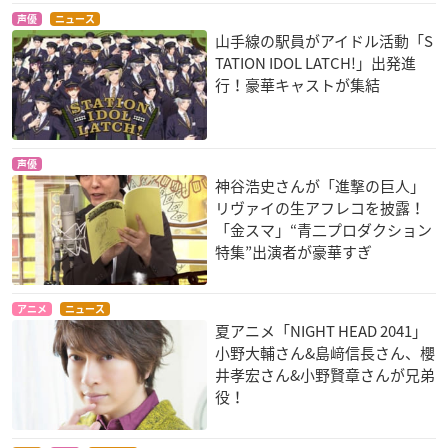
声優
ニュース
山手線の駅員がアイドル活動「S
TATION IDOL LATCH!」出発進
行！豪華キャストが集結
声優
神谷浩史さんが「進撃の巨人」
リヴァイの生アフレコを披露！
「金スマ」“青二プロダクション
特集”出演者が豪華すぎ
アニメ
ニュース
夏アニメ「NIGHT HEAD 2041」
小野大輔さん&島﨑信長さん、櫻
井孝宏さん&小野賢章さんが兄弟
役！