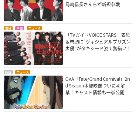
島﨑信長さんらが新規参戦
書籍
声優
ニュース
「TVガイドVOICE STARS」表紙
＆巻頭に“ヴィジュアルプリズン
声優”がタキシード姿で勢揃い！
円盤
ニュース
OVA「Fate/Grand Carnival」2n
d Season本編映像ついに初解
禁！キャスト情報も一挙公開