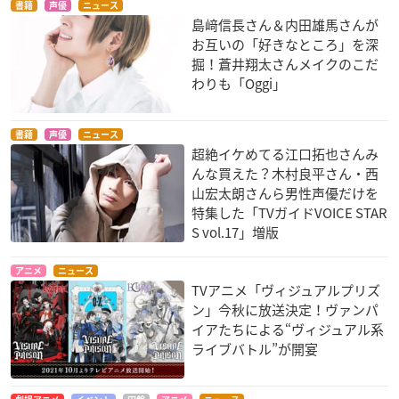
書籍
声優
ニュース
島﨑信長さん＆内田雄馬さんが
お互いの「好きなところ」を深
掘！蒼井翔太さんメイクのこだ
わりも「Oggi」
書籍
声優
ニュース
超絶イケめてる江口拓也さんみ
んな買えた？木村良平さん・西
山宏太朗さんら男性声優だけを
特集した「TVガイドVOICE STAR
S vol.17」増版
アニメ
ニュース
TVアニメ「ヴィジュアルプリズ
ン」今秋に放送決定！ヴァンパ
イアたちによる“ヴィジュアル系
ライブバトル”が開宴