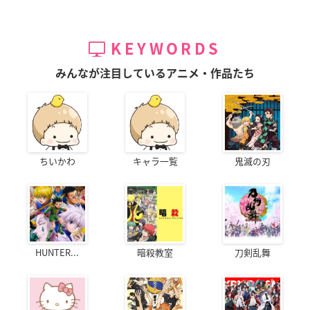
KEYWORDS
みんなが注目しているアニメ・作品たち
ちいかわ
キャラ一覧
鬼滅の刃
HUNTER...
暗殺教室
刀剣乱舞