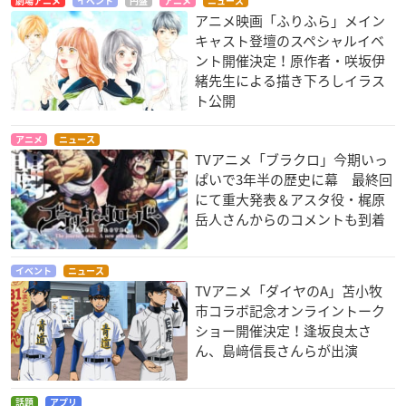
劇場アニメ
イベント
円盤
アニメ
ニュース
アニメ映画「ふりふら」メイン
キャスト登壇のスペシャルイベ
ント開催決定！原作者・咲坂伊
緒先生による描き下ろしイラス
ト公開
アニメ
ニュース
TVアニメ「ブラクロ」今期いっ
ぱいで3年半の歴史に幕 最終回
にて重大発表＆アスタ役・梶原
岳人さんからのコメントも到着
イベント
ニュース
TVアニメ「ダイヤのA」苫小牧
市コラボ記念オンライントーク
ショー開催決定！逢坂良太さ
ん、島﨑信長さんらが出演
話題
アプリ