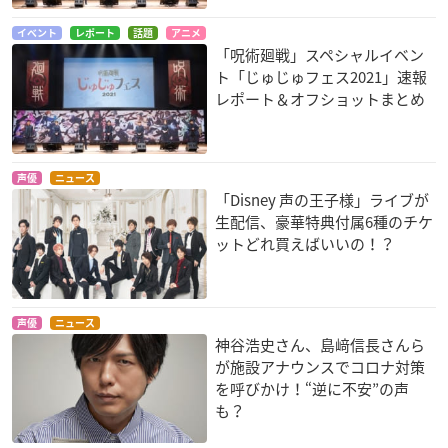
イベント
レポート
話題
アニメ
「呪術廻戦」スペシャルイベン
ト「じゅじゅフェス2021」速報
レポート＆オフショットまとめ
声優
ニュース
「Disney 声の王子様」ライブが
生配信、豪華特典付属6種のチケ
ットどれ買えばいいの！？
声優
ニュース
神谷浩史さん、島﨑信長さんら
が施設アナウンスでコロナ対策
を呼びかけ！“逆に不安”の声
も？