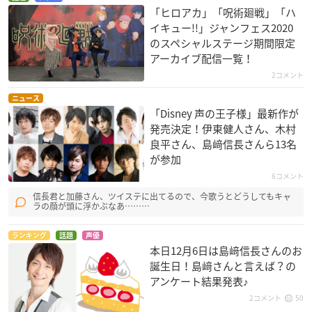
「ヒロアカ」「呪術廻戦」「ハ
イキュー!!」ジャンフェス2020
のスペシャルステージ期間限定
アーカイブ配信一覧！
2コメント
ニュース
「Disney 声の王子様」最新作が
発売決定！伊東健人さん、木村
良平さん、島﨑信長さんら13名
が参加
6コメント
信長君と加藤さん、ツイステに出てるので、今歌うとどうしてもキャ
ラの顔が頭に浮かぶなあ………
ランキング
話題
声優
本日12月6日は島﨑信長さんのお
誕生日！島﨑さんと言えば？の
アンケート結果発表♪
2コメント
50