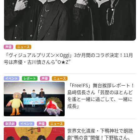
声優
ニュース
「ヴィジュアルプリズン×Oggi」3か月間のコラボ決定！11月
号は声優・古川慎さんら“O★Z”
イベント
レポート
声優
ニュース
「Free!FS」舞台挨拶レポート！
島﨑信長さん「芸歴のほとんど
を遙と一緒に過ごして、一緒に
成長」
朗読劇
イベント
声優
ニュース
世界文化遺産・下鴨神社で朗読
劇“鴨の音”開催！下野紘さん、