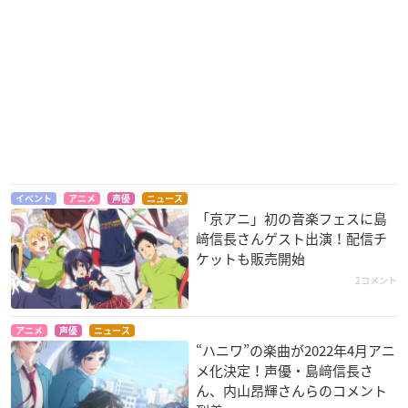
イベント
アニメ
声優
ニュース
「京アニ」初の音楽フェスに島
﨑信長さんゲスト出演！配信チ
ケットも販売開始
2コメント
アニメ
声優
ニュース
“ハニワ”の楽曲が2022年4月アニ
メ化決定！声優・島﨑信長さ
ん、内山昂輝さんらのコメント