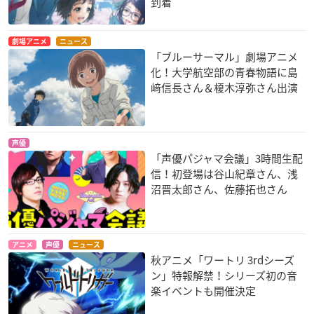
到着
劇場アニメ
ニュース
「ブルーサーマル」劇場アニメ
化！大学航空部の青春物語に島
﨑信長さん＆榎木淳弥さん出演
声優
「声優パジャマ会議」3時間生配
信！初登場は谷山紀章さん、浅
沼晋太郎さん、佐藤拓也さん
アニメ
声優
ニュース
秋アニメ「ワートリ 3rdシーズ
ン」特報解禁！シリーズ初の音
楽イベントも開催決定