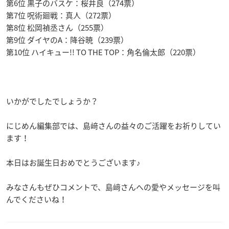
第6位 黒子のバスケ：桜井良（274票）
第7位 呪術廻戦：真人（272票）
第8位 松岡禎丞さん（255票）
第9位 ダイヤのA：降谷暁（239票）
第10位 ハイキュー!! TO THE TOP：角名倫太郎（220票）
いかがでしたでしょうか？
にじめん編集部では、島﨑さんの益々のご活躍をお祈りしてい
ます！
本日はお誕生日おめでとうございます♪
みなさんもぜひコメントで、島﨑さんへの愛やメッセージを叫
んでくださいね！