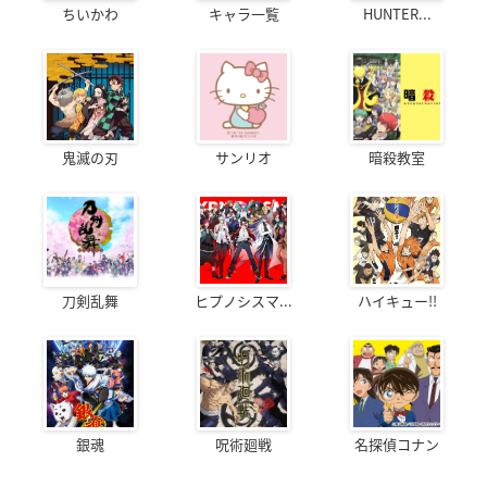
ちいかわ
キャラ一覧
HUNTER...
鬼滅の刃
サンリオ
暗殺教室
刀剣乱舞
ヒプノシスマ...
ハイキュー!!
銀魂
呪術廻戦
名探偵コナン