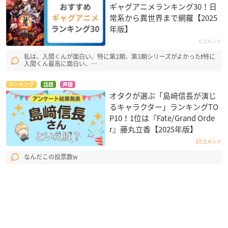
ギャグアニメランキング30！日
常系から異世界まで網羅【2025
年版】
4コメント
私は、入間くんが面白い、特に第2期、第3期シリーズがよかった❗特に
入間くん最高に面白い、…
ランキング
話題
声優
オタクが選ぶ「島﨑信長が演じ
るキャラクター」ランキングTO
P10！1位は『Fate/Grand Orde
r』藤丸立香【2025年版】
20コメント
なんだこの投票数w