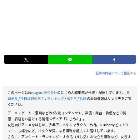
記事の内容について報告する
このページは
kusuguru株式会社
のにじめん編集部が作成・配信しています。
島
﨑信長
/
今日は何の日？
/
ランキング
/
誕生日
/
話題
の最新情報はリンク先をご覧
ください。
アニメ・ゲーム・漫画などの2次元コンテンツや、声優・舞台・俳優などの情
報・話題をお届けする情報メディア「にじめん」。
女性向けアニメをはじめ、少年アニメやキャラクター作品、VTuberなどストリー
マーにも幅を広げ、オタクが気になる情報を幅広くお届けしています。
さらに、アンケート・ランキング・オタ活（推し活）お役立ち情報など、女性オ