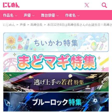
に
じ
め
ん
作品名
声優
舞台俳優
作者名
にじめん
>
声優
>
島﨑信長
> 本日12月6日は島﨑信長さんのお誕生日！島﨑