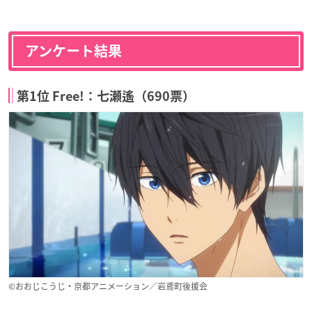
アンケート結果
第1位 Free!：七瀬遙（690票）
©おおじこうじ・京都アニメーション／岩鳶町後援会