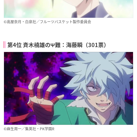
©高屋奈月・白泉社／フルーツバスケット製作委員会
第4位 斉木楠雄のΨ難：海藤瞬（301票）
©麻生周一／集英社・PK学園R