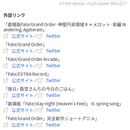
「劇場版Fate/Grand Order -神聖円卓領域キャメロット- 前編 W
©TYPE-MOON / FGO6 ANIME PROJECT
andering; Agateram」
外部リンク
「Fate/Grand Order」
「劇場版Fate/Grand Order -神聖円卓領域キャメロット- 前編 W
「Fate/Grand Order Arcade」
andering; Agateram」
「Fate/EXTRA Record」
公式サイト
／
Twitter
「毎日♪ 衛宮さんちの今日のごはん」
「Fate/Grand Order」
「劇場版「Fate/stay night [Heaven’s Feel]」Ⅲ.spring song」
公式サイト
／
Twitter
「Fate/Grand Order」完全新作ショートアニメ」
「Fate/Grand Order Arcade」
公式サイト
／
Twitter
「Fate/EXTRA Record」
公式サイト
／
Twitter
「毎日♪ 衛宮さんちの今日のごはん」
公式サイト
／
Twitter
「劇場版「Fate/stay night [Heaven’s Feel]」Ⅲ.spring song」
公式サイト
／
Twitter
「Fate/Grand Order」完全新作ショートアニメ」
公式サイト
／
Twitter