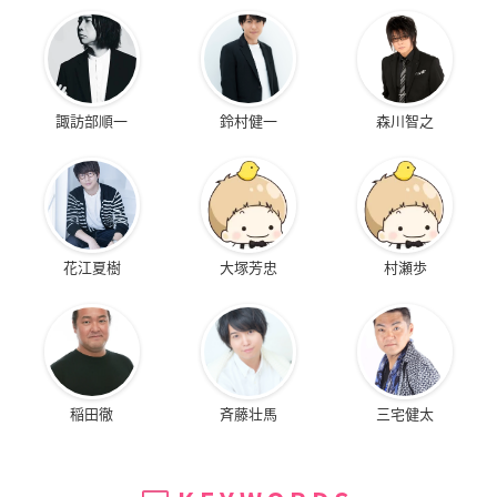
諏訪部順一
鈴村健一
森川智之
花江夏樹
大塚芳忠
村瀬歩
稲田徹
斉藤壮馬
三宅健太