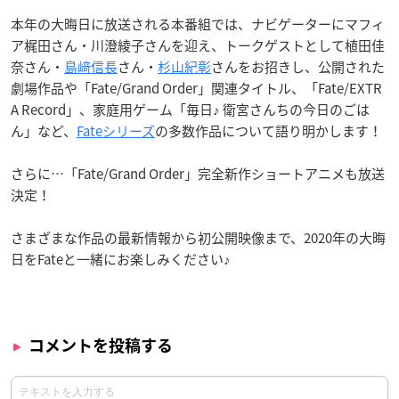
本年の大晦日に放送される本番組では、ナビゲーターにマフィ
ア梶田さん・川澄綾子さんを迎え、トークゲストとして植田佳
奈さん・
島﨑信長
さん・
杉山紀彰
さんをお招きし、公開された
劇場作品や「Fate/Grand Order」関連タイトル、「Fate/EXTR
A Record」、家庭用ゲーム「毎日♪ 衛宮さんちの今日のごは
ん」など、
Fateシリーズ
の多数作品について語り明かします！
さらに…「Fate/Grand Order」完全新作ショートアニメも放送
決定！
さまざまな作品の最新情報から初公開映像まで、2020年の大晦
日をFateと一緒にお楽しみください♪
コメントを投稿する