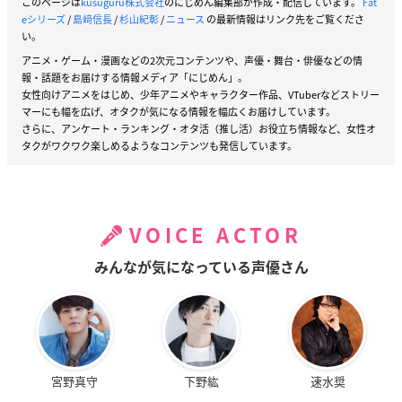
このページは
kusuguru株式会社
のにじめん編集部が作成・配信しています。
Fat
eシリーズ
/
島﨑信長
/
杉山紀彰
/
ニュース
の最新情報はリンク先をご覧くださ
い。
アニメ・ゲーム・漫画などの2次元コンテンツや、声優・舞台・俳優などの情
報・話題をお届けする情報メディア「にじめん」。
女性向けアニメをはじめ、少年アニメやキャラクター作品、VTuberなどストリー
マーにも幅を広げ、オタクが気になる情報を幅広くお届けしています。
さらに、アンケート・ランキング・オタ活（推し活）お役立ち情報など、女性オ
タクがワクワク楽しめるようなコンテンツも発信しています。
VOICE ACTOR
みんなが気になっている声優さん
宮野真守
下野紘
速水奨