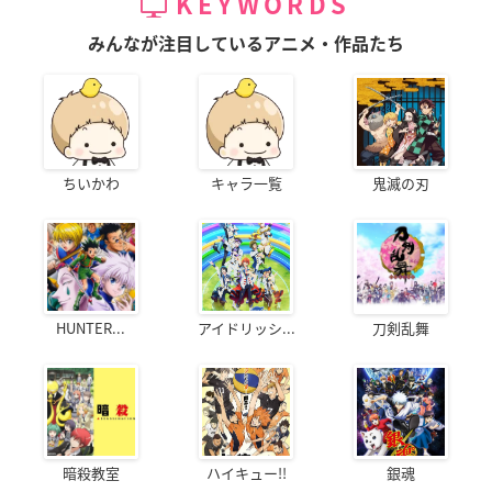
KEYWORDS
みんなが注目しているアニメ・作品たち
ちいかわ
キャラ一覧
鬼滅の刃
HUNTER...
アイドリッシ...
刀剣乱舞
暗殺教室
ハイキュー!!
銀魂