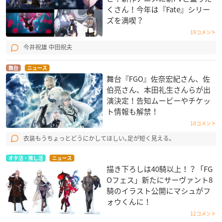
くさん！今年は『Fate』シリー
ズを満喫？
19コメント
今井祝雄 中田祝夫
舞台
ニュース
舞台『FGO』佐奈宏紀さん、佐
伯亮さん、本田礼生さんらが出
演決定！告知ムービーやチケッ
ト情報も解禁！
10コメント
衣装もうちょっとどうにかしてほしい｡足が短く見える｡
オタ活・推し活
ニュース
描き下ろしは40騎以上！？「FG
Oフェス」新たにサーヴァント8
騎のイラスト公開にマシュがフ
ォウくんに！
12コメント