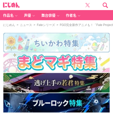
に
じ
め
ん
作品名
声優
舞台俳優
作者名
にじめん
>
ニュース
>
Fateシリーズ
> FGO完全新作アニメも！「Fate Proje