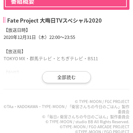
番組概要
Fate Project 大晦日TVスペシャル2020
【放送日時】
2020年12月31日（木）22:00～23:55
【放送局】
TOKYO MX・群馬テレビ・とちぎテレビ・BS11
【配信】
・ニコニコ生放送：
視聴ページ
・ABEMA
【出演者（敬称略）】
© TYPE-MOON / FGC PROJECT
©TAa・KADOKAWA・TYPE-MOON / 「衛宮さんちの今日のごはん」製作
メインナビゲーター：マフィア梶田、川澄綾子
委員会
トークゲスト：植田佳奈・
島﨑信長
・
杉山紀彰
©「毎日♪ 衛宮さんちの今日のごはん」製作委員会
© TYPE-MOON / studio BB All Rights Reserved.
©TYPE-MOON / FGO ARCADE PROJECT
【作品情報】
©TYPE-MOON / FGO PROJECT