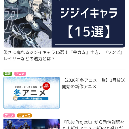
渋さに痺れるジジイキャラ15選！『金カム』土方、『ワンピ』
レイリーなどの魅力とは？
話題
アニメ
【2026年冬アニメ一覧】1月放送
開始の新作アニメ
アニメ
ニュース
『Fate Project』から新情報続々
と！新作アニメに新PVと盛りだ