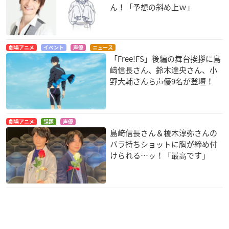
ん！「予想の斜め上ｗ」
劇場アニメ
イベント
声優
ニュース
「Free!FS」後編の舞台挨拶に島
﨑信長さん、鈴木達央さん、小
野大輔さんら声優9名が登壇！
劇場アニメ
話題
声優
島﨑信長さん＆榎木淳弥さんの
バラ持ちショットに胸が締め付
けられる…ッ！「最高です」