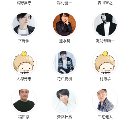
宮野真守
鈴村健一
森川智之
下野紘
速水奨
諏訪部順一
大塚芳忠
花江夏樹
村瀬歩
稲田徹
斉藤壮馬
三宅健太