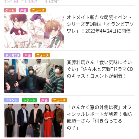
ゲーム
声優
ニュース
オトメイト新たな朗読イベント
シリーズ第1弾は「オランピアソ
ワレ」！2022年4月24日に開催
ドラマCD
声優
ニュース
斉藤壮馬さん「食い気味にぐい
ぐい」“佐々木と宮野”ドラマCD
のキャストコメントが到着！
イベント
レポート
声優
ニュース
「さんかく窓の外側は夜」オフ
ィシャルレポートが到着！諏訪
部順一さん「付き合ってる
の？」