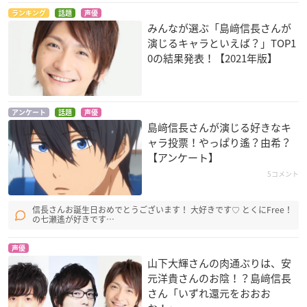
ランキング
話題
声優
みんなが選ぶ「島﨑信長さんが
演じるキャラといえば？」TOP1
0の結果発表！【2021年版】
アンケート
話題
声優
島﨑信長さんが演じる好きなキ
ャラ投票！やっぱり遙？由希？
【アンケート】
5コメント
信長さんお誕生日おめでとうございます！ 大好きです♡ とくにFree！
の七瀬遙が好きです…
声優
山下大輝さんの肉通ぶりは、安
元洋貴さんのお陰！？島﨑信長
さん「いずれ還元をおおお