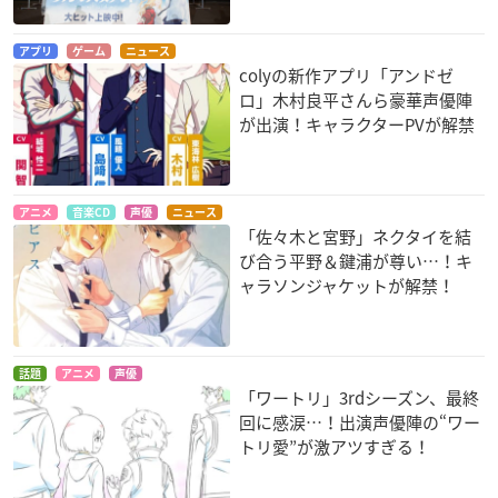
アプリ
ゲーム
ニュース
colyの新作アプリ「アンドゼ
ロ」木村良平さんら豪華声優陣
が出演！キャラクターPVが解禁
アニメ
音楽CD
声優
ニュース
「佐々木と宮野」ネクタイを結
び合う平野＆鍵浦が尊い…！キ
ャラソンジャケットが解禁！
話題
アニメ
声優
「ワートリ」3rdシーズン、最終
回に感涙…！出演声優陣の“ワー
トリ愛”が激アツすぎる！