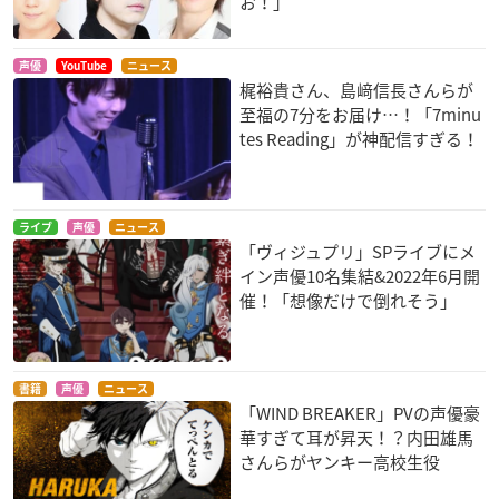
お！」
声優
YouTube
ニュース
梶裕貴さん、島﨑信長さんらが
至福の7分をお届け…！「7minu
tes Reading」が神配信すぎる！
ライブ
声優
ニュース
「ヴィジュプリ」SPライブにメ
イン声優10名集結&2022年6月開
催！「想像だけで倒れそう」
書籍
声優
ニュース
「WIND BREAKER」PVの声優豪
華すぎて耳が昇天！？内田雄馬
さんらがヤンキー高校生役