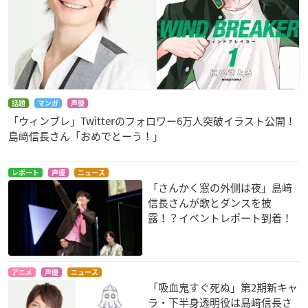
話題
マンガ
声優
「ウィンブレ」Twitterのフォロワー6万人突破イラスト公開！
島﨑信長さん「おめでとーう！」
レポート
声優
ニュース
「さんかく窓の外側は夜」島﨑
信長さんが歌とダンスを披
露！？イベントレポート到着！
アニメ
声優
ニュース
「吸血鬼すぐ死ぬ」第2期新キャ
ラ・下半身透明役は島﨑信長さ