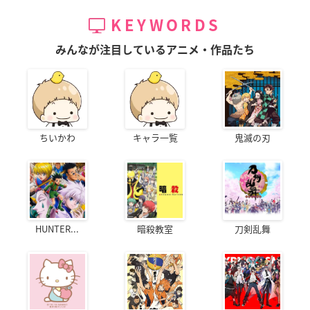
KEYWORDS
みんなが注目しているアニメ・作品たち
ちいかわ
キャラ一覧
鬼滅の刃
HUNTER...
暗殺教室
刀剣乱舞