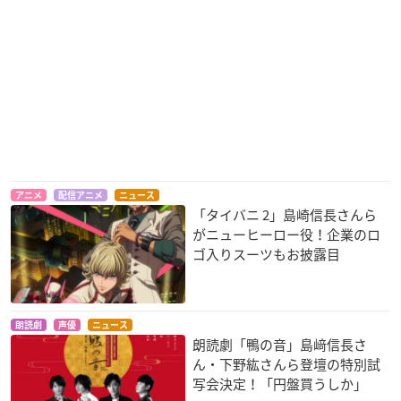
アニメ
配信アニメ
ニュース
「タイバニ 2」島崎信長さんら
がニューヒーロー役！企業のロ
ゴ入りスーツもお披露目
朗読劇
声優
ニュース
朗読劇「鴨の音」島﨑信長さ
ん・下野紘さんら登壇の特別試
写会決定！「円盤買うしか」