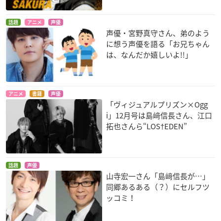
話題
アニメ
声優
声優・宮野真守さん、弟のよう
に想う声優を語る「お兄ちゃん
は、なんだか嬉しいよ!!」
アニメ
書籍
声優
「ヴィジュアルプリズン×Ogg
i」12月号は島﨑信長さん、江口
拓也さんら“LOS†EDEN”
話題
声優
山寺宏一さん「島﨑信長が…」
同郷あるある（？）にセルフツ
ッコミ！