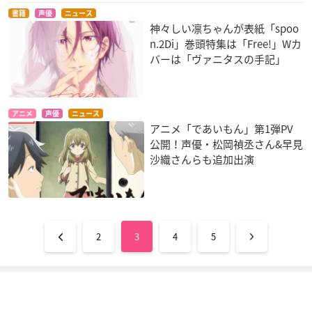
書籍
声優
ニュース
神々しい凛ちゃんが表紙「spoo
n.2Di」巻頭特集は「Free!」Wカ
バーは「ヴァニタスの手記」
アニメ
声優
ニュース
アニメ「であいもん」第1弾PV
公開！声優・松岡禎丞さん&早見
沙織さんらも追加出演
2
3
4
5