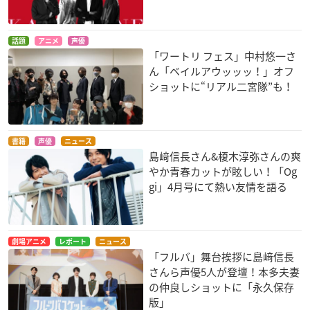
話題
アニメ
声優
「ワートリ フェス」中村悠一さ
ん「ベイルアウッッッ！」オフ
ショットに“リアル二宮隊”も！
書籍
声優
ニュース
島﨑信長さん&榎木淳弥さんの爽
やか青春カットが眩しい！「Og
gi」4月号にて熱い友情を語る
劇場アニメ
レポート
ニュース
「フルバ」舞台挨拶に島﨑信長
さんら声優5人が登壇！本多夫妻
の仲良しショットに「永久保存
版」