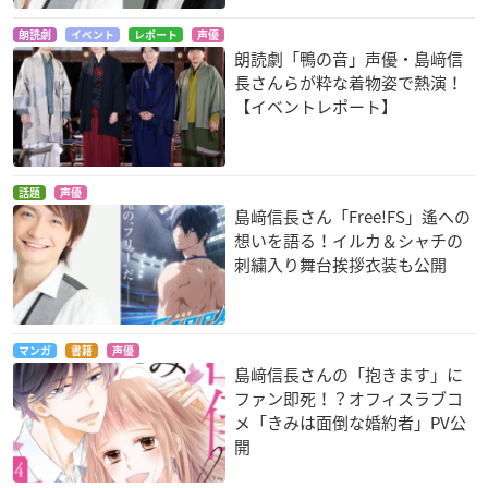
朗読劇
イベント
レポート
声優
朗読劇「鴨の音」声優・島﨑信
長さんらが粋な着物姿で熱演！
【イベントレポート】
話題
声優
島﨑信長さん「Free!FS」遙への
想いを語る！イルカ＆シャチの
刺繍入り舞台挨拶衣装も公開
マンガ
書籍
声優
島﨑信長さんの「抱きます」に
ファン即死！？オフィスラブコ
メ「きみは面倒な婚約者」PV公
開