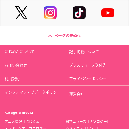
ページの先頭へ
にじめんについて
記事掲載について
お問い合わせ
プレスリリース送付先
利用規約
プライバシーポリシー
インフォマティブデータポリシ
運営会社
ー
kusuguru
media
アニメ情報［にじめん］
科学ニュース［ナゾロジー］
メンタルケア［ココロジー］
心理テスト［シンリ］