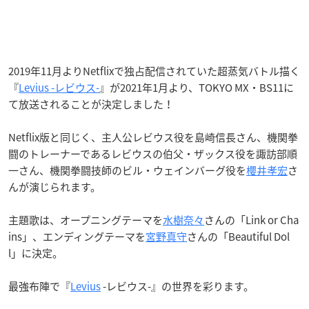
2019年11月よりNetflixで独占
配信されていた超蒸気バトル描く
『
Levius -レビウス-
』が2021年1月より、TOKYO MX・BS11に
て放送されることが決定しました！
Netflix版と同じく、主人公レビウス役を島崎信長さん、機関拳
闘のトレーナーであるレビウスの伯父・ザックス役を諏訪部順
一さん、機関拳闘技師のビル・ウェインバーグ役を
櫻井孝宏
さ
んが演じられます。
主題歌は、オープニングテーマを
水樹奈々
さんの「Link or Cha
ins」、エンディングテーマを
宮野真守
さんの「Beautiful Dol
l」に決定。
最強布陣で『
Levius
-レビウス-』の世界を彩ります。