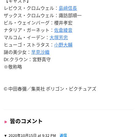
【キャスト】
レビウス・クロムウェル：
島﨑信長
ザックス・クロムウェル：諏訪部順一
ビル・ウェインバーグ：櫻井孝宏
ナタリア・ガーネット：
佐倉綾音
マルコム・イーデン：
大塚芳忠
ヒューゴ・ストラタス：
小野大輔
謎の美少女：
早見沙織
Dr.クラウン：宮野真守
※敬称略
© 中田春彌／集英社 ポリゴン・ピクチュアズ
皆のコメント
2020年10月15日 at 9:32 PM
返信