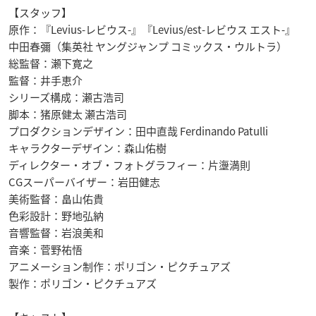
【スタッフ】
原作：『Levius-レビウス-』『Levius/est-レビウス エスト-』
中田春彌（集英社 ヤングジャンプ コミックス・ウルトラ）
総監督：瀬下寛之
監督：井手恵介
シリーズ構成：瀬古浩司
脚本：猪原健太 瀬古浩司
プロダクションデザイン：田中直哉 Ferdinando Patulli
キャラクターデザイン：森山佑樹
ディレクター・オブ・フォトグラフィー：片塰満則
CGスーパーバイザー：岩田健志
美術監督：畠山佑貴
色彩設計：野地弘納
音響監督：岩浪美和
音楽：菅野祐悟
アニメーション制作：ポリゴン・ピクチュアズ
製作：ポリゴン・ピクチュアズ