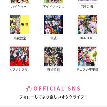
ハイキュー!!
アイドリッシ...
刀剣乱舞
暗殺教室
銀魂
HUNTER...
ヒプノシスマ...
呪術廻戦
テニスの王子様
OFFICIAL SNS
フォローしてより楽しいオタクライフ！