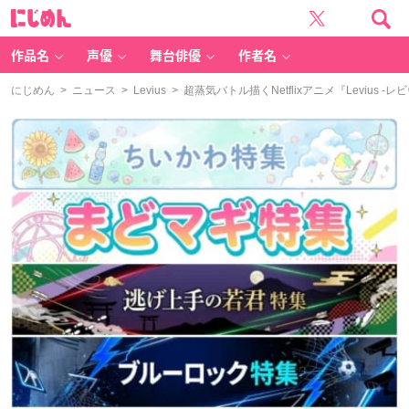
に
じ
め
ん
作品名
声優
舞台俳優
作者名
にじめん
>
ニュース
>
Levius
> 超蒸気バトル描くNetflixアニメ『Leviu