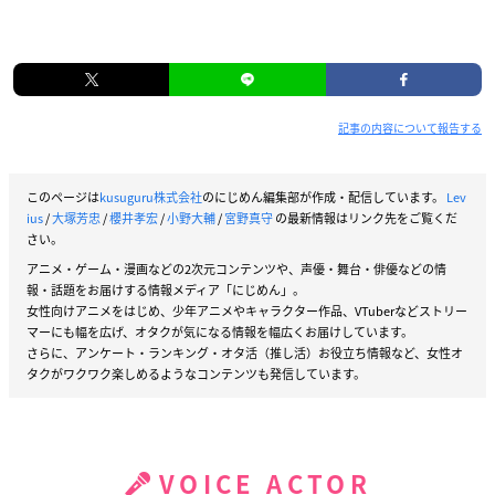
記事の内容について報告する
このページは
kusuguru株式会社
のにじめん編集部が作成・配信しています。
Lev
ius
/
大塚芳忠
/
櫻井孝宏
/
小野大輔
/
宮野真守
の最新情報はリンク先をご覧くだ
さい。
アニメ・ゲーム・漫画などの2次元コンテンツや、声優・舞台・俳優などの情
報・話題をお届けする情報メディア「にじめん」。
女性向けアニメをはじめ、少年アニメやキャラクター作品、VTuberなどストリー
マーにも幅を広げ、オタクが気になる情報を幅広くお届けしています。
さらに、アンケート・ランキング・オタ活（推し活）お役立ち情報など、女性オ
タクがワクワク楽しめるようなコンテンツも発信しています。
VOICE ACTOR