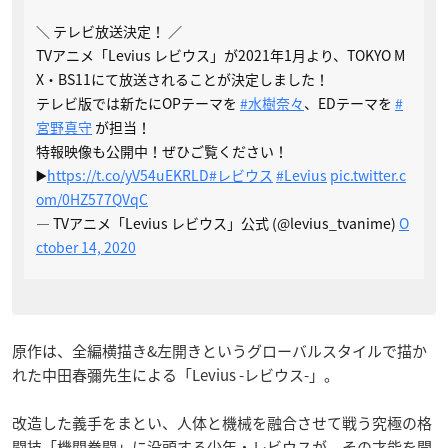
＼ テレビ放送決定！ ／
TVアニメ「Levius レビウス」が2021年1月より、TOKYO M
X・BS11にて放送されることが決定しました！
テレビ版では新たにOPテーマを
#水樹奈々
、EDテーマを
#
宮野真守
が担当！
特報映像も公開中！ぜひご覧ください！
▶️
https://t.co/yV54uEKRLD
#レビウス
#Levius
pic.twitter.c
om/0HZ577QVqC
— TVアニメ「Levius レビウス」公式 (@levius_tvanime)
O
ctober 14, 2020
原作は、全編横描き&左開きというグローバルスタイルで描か
れた中田春彌先生による「Levius -レビウス-」。
改造した義手をまとい、人体と機械を融合させて戦う究極の格
闘技「機関拳闘」に没頭する少年・レビウスが、その才能を開