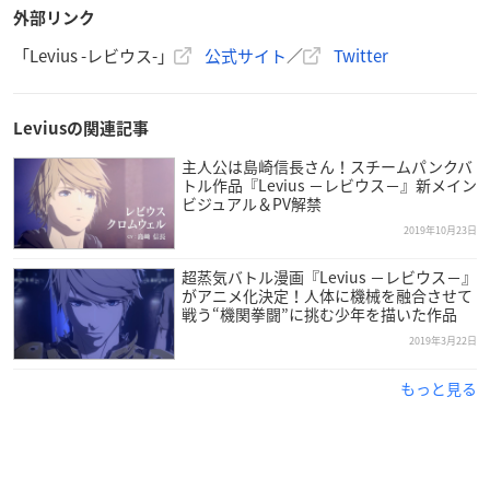
外部リンク
「Levius -レビウス-」
公式サイト
／
Twitter
Leviusの関連記事
主人公は島崎信長さん！スチームパンクバ
トル作品『Levius －レビウス－』新メイン
ビジュアル＆PV解禁
2019年10月23日
超蒸気バトル漫画『Levius －レビウス－』
がアニメ化決定！人体に機械を融合させて
戦う“機関拳闘”に挑む少年を描いた作品
2019年3月22日
もっと見る