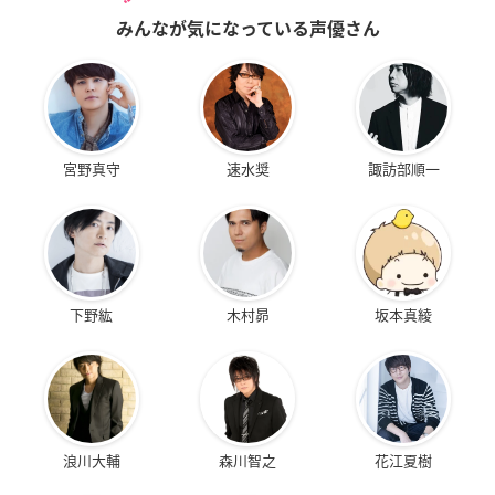
みんなが気になっている声優さん
宮野真守
速水奨
諏訪部順一
下野紘
木村昴
坂本真綾
浪川大輔
森川智之
花江夏樹