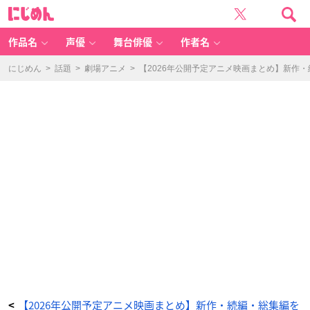
私
に
が
じ
ビ
め
ー
ん
バ
ー
作品名
声優
舞台俳優
作者名
に
な
る
時
にじめん
>
話題
>
劇場アニメ
>
【2026年公開予定アニメ映画まとめ】新作
-
ア
ニ
メ
情
報
サ
イ
ト
に
じ
め
ん
【2026年公開予定アニメ映画まとめ】新作・続編・総集編を
<