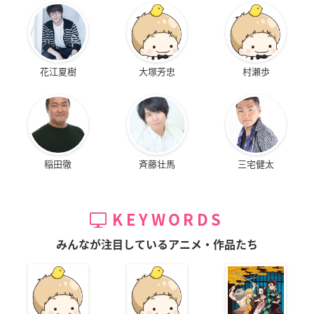
花江夏樹
大塚芳忠
村瀬歩
稲田徹
斉藤壮馬
三宅健太
KEYWORDS
みんなが注目しているアニメ・作品たち