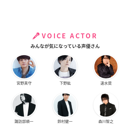
VOICE ACTOR
みんなが気になっている声優さん
宮野真守
下野紘
速水奨
諏訪部順一
鈴村健一
森川智之