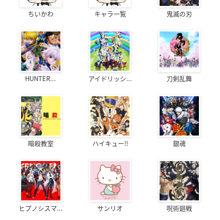
ちいかわ
キャラ一覧
鬼滅の刃
HUNTER...
アイドリッシ...
刀剣乱舞
暗殺教室
ハイキュー!!
銀魂
ヒプノシスマ...
サンリオ
呪術廻戦