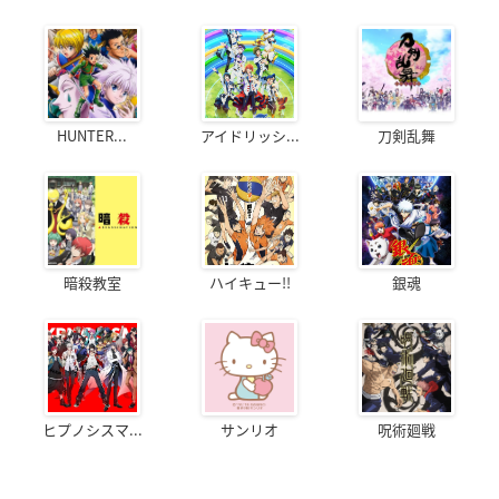
HUNTER...
アイドリッシ...
刀剣乱舞
暗殺教室
ハイキュー!!
銀魂
ヒプノシスマ...
サンリオ
呪術廻戦