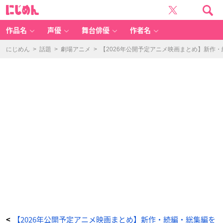
劇
に
場
じ
版
め
僕
ん
の
心
作品名
声優
舞台俳優
作者名
の
ヤ
バ
イ
にじめん
>
話題
>
劇場アニメ
>
【2026年公開予定アニメ映画まとめ】新作
や
つ
-
ア
ニ
メ
情
報
サ
イ
ト
に
じ
め
ん
【2026年公開予定アニメ映画まとめ】新作・続編・総集編を
<