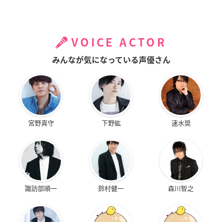
VOICE ACTOR
みんなが気になっている声優さん
宮野真守
下野紘
速水奨
諏訪部順一
鈴村健一
森川智之