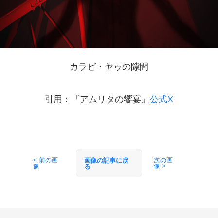
カラビ・ヤゥの隙間
引用：『アムリタの饗宴』
公式X
< 前の画
次の画
画像の記事に戻
像
像 >
る