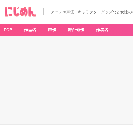
カ
ラ
ビ・
アニメや声優、キャラクターグッズなど女性の
ヤ
ゥ
の
隙
間
TOP
作品名
声優
舞台俳優
作者名
-
ア
ニ
メ
情
報
サ
イ
ト
に
じ
め
ん