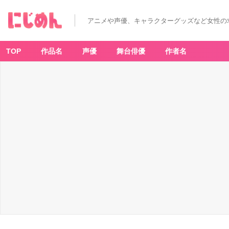
劇
場
版
アニメや声優、キャラクターグッズなど女性の
陰
の
実
力
者
TOP
作品名
声優
舞台俳優
作者名
に
な
り
た
く
て！
残
響
編
-
ア
ニ
メ
情
報
サ
イ
ト
に
じ
め
ん