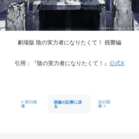
劇場版 陰の実力者になりたくて！ 残響編
引用：『陰の実力者になりたくて！』
公式X
< 前の画
次の画
画像の記事に戻
像
像 >
る