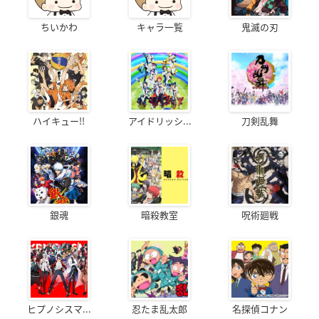
ちいかわ
キャラ一覧
鬼滅の刃
ハイキュー!!
アイドリッシ...
刀剣乱舞
銀魂
暗殺教室
呪術廻戦
ヒプノシスマ...
忍たま乱太郎
名探偵コナン