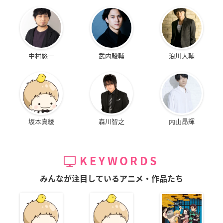
中村悠一
武内駿輔
浪川大輔
坂本真綾
森川智之
内山昂輝
KEYWORDS
みんなが注目しているアニメ・作品たち