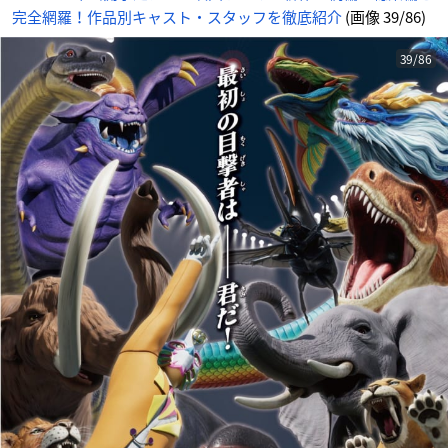
じ
完全網羅！作品別キャスト・スタッフを徹底紹介
(画像 39/86)
め
ん
39/86