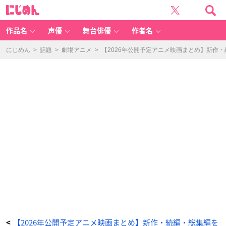
最
に
強
じ
王
め
図
ん
鑑
～
作品名
声優
舞台俳優
作者名
T
h
e
Ul
にじめん
>
話題
>
劇場アニメ
>
【2026年公開予定アニメ映画まとめ】新作
ti
m
at
e
T
o
ur
n
a
m
e
nt
～
特
別
編
テ
ッ
ペ
ン
決
め
よ
う
か！
-
ア
ニ
メ
情
報
サ
イ
ト
【2026年公開予定アニメ映画まとめ】新作・続編・総集編を
<
に