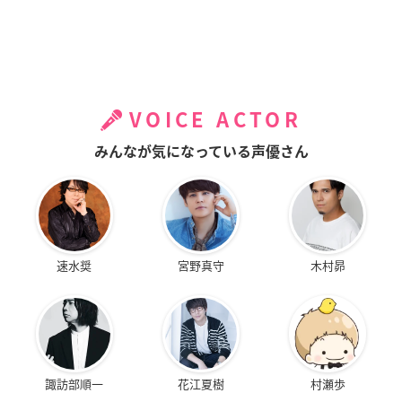
VOICE ACTOR
みんなが気になっている声優さん
速水奨
宮野真守
木村昴
諏訪部順一
花江夏樹
村瀬歩