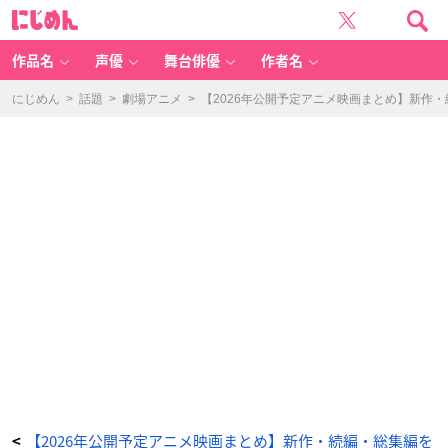
メ
に
イ
じ
ド
め
イ
ん
ン
ア
作品名
声優
舞台俳優
作者名
ビ
ス
目
覚
にじめん
>
話題
>
劇場アニメ
>
【2026年公開予定アニメ映画まとめ】新作
め
る
神
秘
-
ア
ニ
メ
情
報
サ
イ
ト
に
じ
め
ん
【2026年公開予定アニメ映画まとめ】新作・続編・総集編を
<