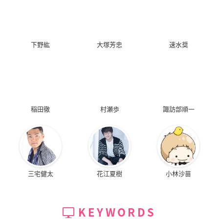
下野紘
大塚芳忠
速水奨
稲田徹
村瀬歩
諏訪部順一
三宅健太
花江夏樹
小林沙苗
KEYWORDS