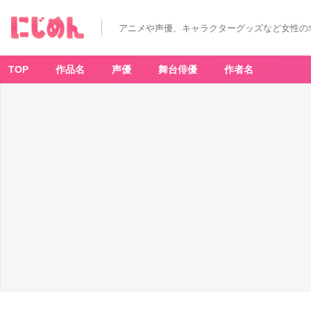
F
ut
ur
アニメや声優、キャラクターグッズなど女性の
e
Ki
d
T
a
TOP
作品名
声優
舞台俳優
作者名
k
ar
a
（仮
称）
-
ア
ニ
メ
情
報
サ
イ
ト
に
じ
め
ん