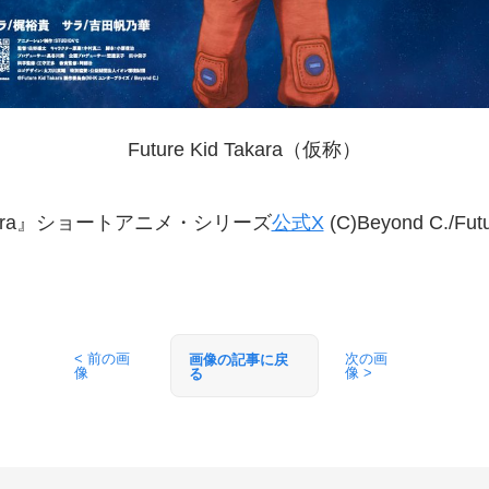
Future Kid Takara（仮称）
Takara』ショートアニメ・シリーズ
公式X
(C)Beyond C./Fu
< 前の画
次の画
画像の記事に戻
像
像 >
る