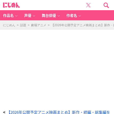
魔
に
法
じ
の
め
プ
ん
リ
ン
作品名
声優
舞台俳優
作者名
セ
ス
ミ
ン
にじめん
>
話題
>
劇場アニメ
>
【2026年公開予定アニメ映画まとめ】新作
キ
ー
モ
モ
憧
れ
の
夢
へ
ま
ご
こ
ろ
の
二
重
奏
特
別
劇
場
上
映
-
ア
ニ
メ
情
報
サ
イ
ト
に
じ
【2026年公開予定アニメ映画まとめ】新作・続編・総集編を
<
め