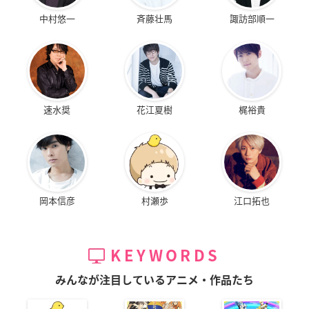
中村悠一
斉藤壮馬
諏訪部順一
速水奨
花江夏樹
梶裕貴
岡本信彦
村瀬歩
江口拓也
KEYWORDS
みんなが注目しているアニメ・作品たち