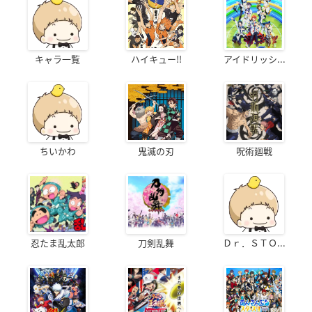
キャラ一覧
ハイキュー!!
アイドリッシ...
ちいかわ
鬼滅の刃
呪術廻戦
忍たま乱太郎
刀剣乱舞
Ｄｒ．ＳＴＯ...