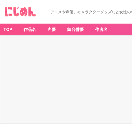
花
緑
青
アニメや声優、キャラクターグッズなど女性の
が
明
け
る
日
TOP
作品名
声優
舞台俳優
作者名
に
-
ア
ニ
メ
情
報
サ
イ
ト
に
じ
め
ん