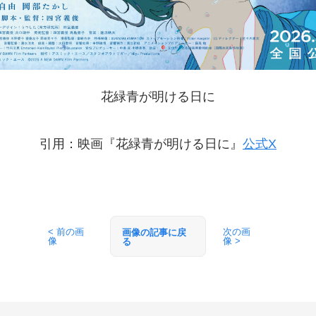
花緑青が明ける日に
引用：映画『花緑青が明ける日に』
公式X
< 前の画
次の画
画像の記事に戻
像
像 >
る